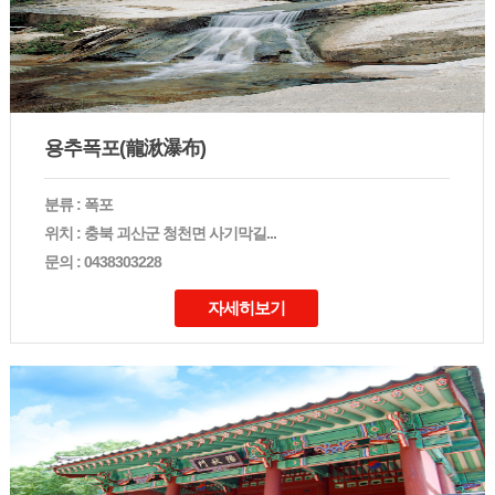
용추폭포(龍湫瀑布)
분류 : 폭포
위치 : 충북 괴산군 청천면 사기막길...
문의 : 0438303228
자세히보기