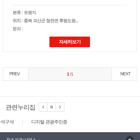
분류 : 유원지
위치 : 충북 괴산군 청천면 후평도원...
문의 :
자세히보기
PREV
NEXT
1
/1
관련누리집
디지털 관광주민증
성불산 자연휴양림
농업역사박물관
문화체육관광부
충청나드리
괴산홍보단
괴산장터