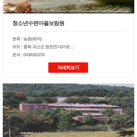
청소년수련마을보람원
분류 : 농원(레저)
위치 : 충북 괴산군 청천면 대야로 ...
문의 : 0438302233
자세히보기