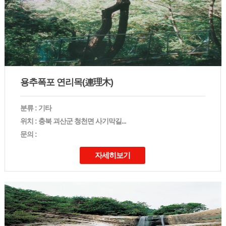
용추폭포 연리목(連理木)
분류 : 기타
위치 : 충북 괴산군 청천면 사기막길...
문의 :
자세히보기