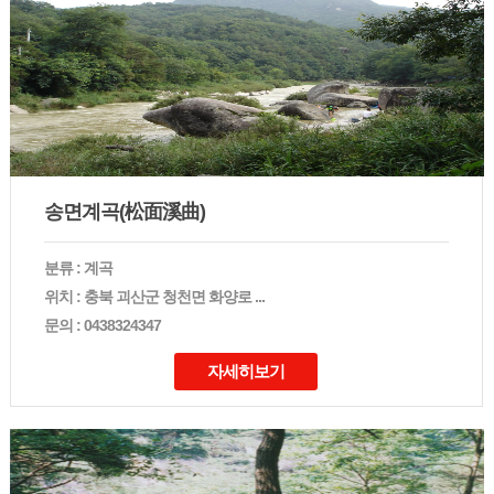
송면계곡(松面溪曲)
분류 : 계곡
위치 : 충북 괴산군 청천면 화양로 ...
문의 : 0438324347
자세히보기