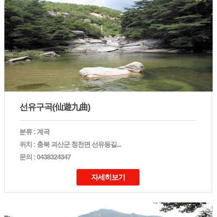
선유구곡(仙遊九曲)
분류 : 계곡
위치 : 충북 괴산군 청천면 선유동길...
문의 : 0438324347
자세히보기