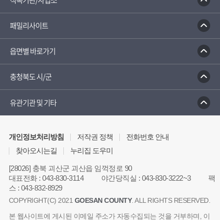
직속기관/사업소
대한민국 구석구석
패밀리사이트
읍면별 바로가기
충청북도 시/군
유관기관 및 기타
개인정보처리방침
저작권 정책
전화번호 안내
찾아오시는길
누리집 도우미
[28026] 충북 괴산군 괴산읍 임꺽정로 90
대표전화
:
043-830-3114
야간당직실
:
043-830-3222~3
팩
스
:
043-832-8929
COPYRIGHT(C) 2021
GOESAN COUNTY
. ALL RIGHTS RESERVED.
본 웹사이트에 게시된 이메일 주소가 자동수집되는 것을 거부하며, 이