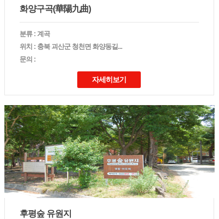
화양구곡(華陽九曲)
분류 : 계곡
위치 : 충북 괴산군 청천면 화양동길...
문의 :
자세히보기
후평숲 유원지