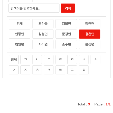
검색
전체
괴산읍
감물면
장연면
연풍면
칠성면
문광면
청천면
청안면
사리면
소수면
불정면
전체
ㄱ
ㄴ
ㄷ
ㄹ
ㅁ
ㅂ
ㅅ
ㅇ
ㅈ
ㅊ
ㅋ
ㅌ
ㅍ
ㅎ
Total :
9
│ Page :
1/1