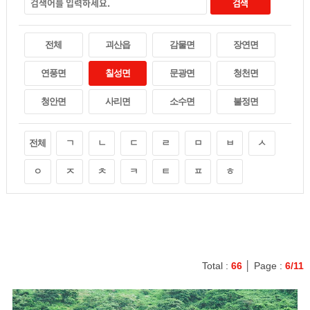
검색
전체
괴산읍
감물면
장연면
연풍면
칠성면
문광면
청천면
청안면
사리면
소수면
불정면
전체
ㄱ
ㄴ
ㄷ
ㄹ
ㅁ
ㅂ
ㅅ
ㅇ
ㅈ
ㅊ
ㅋ
ㅌ
ㅍ
ㅎ
Total :
66
│ Page :
6/11