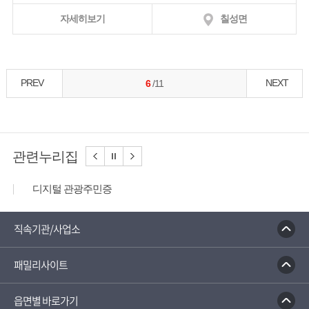
자세히보기
칠성면
PREV
NEXT
6
/11
관련누리집
디지털 관광주민증
성불산 자연휴양림
농업역사박물관
문화체육관광부
충청나드리
괴산홍보단
괴산장터
직속기관/사업소
대한민국 구석구석
패밀리사이트
읍면별 바로가기