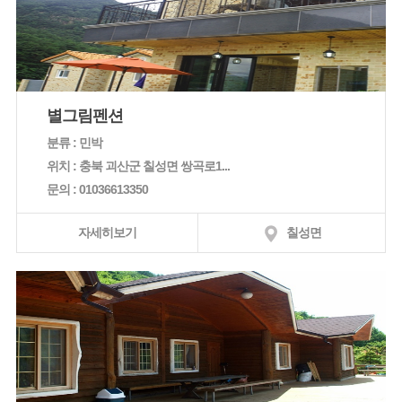
별그림펜션
분류 : 민박
위치 : 충북 괴산군 칠성면 쌍곡로1...
문의 : 01036613350
자세히보기
칠성면