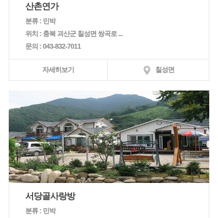
산촌연가
분류 : 민박
위치 : 충북 괴산군 칠성면 쌍곡로 ...
문의 : 043-832-7011
자세히보기
칠성면
서당골사랑방
분류 : 민박