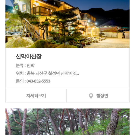
산막이산장
분류 : 민박
위치 : 충북 괴산군 칠성면 산막이옛...
문의 : 043-832-5553
자세히보기
칠성면