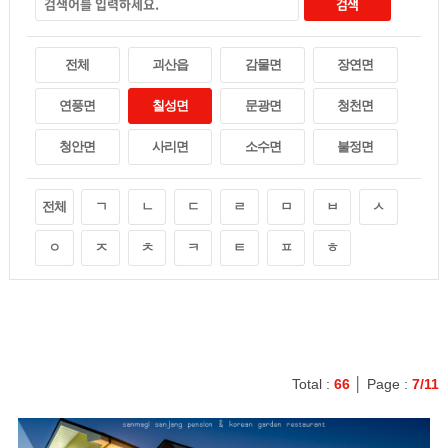
검색
전체
괴산읍
감물면
장연면
연풍면
칠성면
문광면
청천면
청안면
사리면
소수면
불정면
전체
ㄱ
ㄴ
ㄷ
ㄹ
ㅁ
ㅂ
ㅅ
ㅇ
ㅈ
ㅊ
ㅋ
ㅌ
ㅍ
ㅎ
Total :
66
│ Page :
7/11