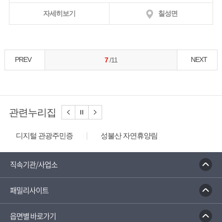
자세히보기
칠성면
PREV
NEXT
7
/11
관련누리집
디지털 관광주민증
성불산 자연휴양림
농업역사박물관
문화체육관광부
충청나드리
괴산홍보단
괴산장터
직속기관/사업소
대한민국 구석구석
패밀리사이트
읍면별 바로가기