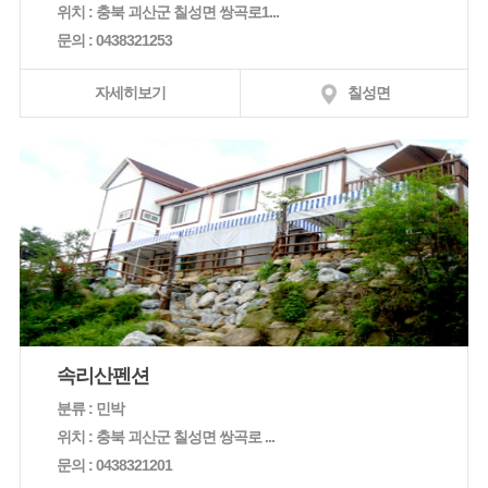
위치 : 충북 괴산군 칠성면 쌍곡로1...
문의 : 0438321253
자세히보기
칠성면
속리산펜션
분류 : 민박
위치 : 충북 괴산군 칠성면 쌍곡로 ...
문의 : 0438321201