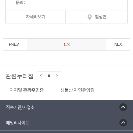
문의 :
자세히보기
칠성면
PREV
NEXT
1
/3
관련누리집
디지털 관광주민증
성불산 자연휴양림
농업역사박물관
문화체육관광부
충청나드리
괴산홍보단
괴산장터
직속기관/사업소
대한민국 구석구석
패밀리사이트