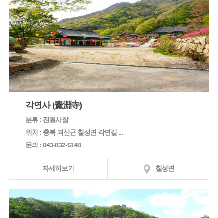
각연사 (覺淵寺)
분류 : 전통사찰
위치 : 충북 괴산군 칠성면 각연길 ...
문의 : 043-832-6148
자세히보기
칠성면