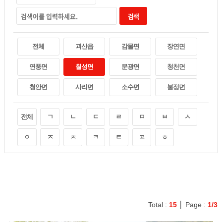
검색
전체
괴산읍
감물면
장연면
연풍면
칠성면
문광면
청천면
청안면
사리면
소수면
불정면
전체
ㄱ
ㄴ
ㄷ
ㄹ
ㅁ
ㅂ
ㅅ
ㅇ
ㅈ
ㅊ
ㅋ
ㅌ
ㅍ
ㅎ
Total :
15
│ Page :
1/3