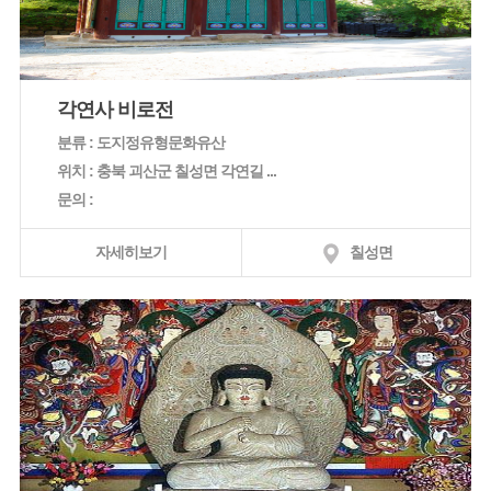
각연사 비로전
분류 : 도지정유형문화유산
위치 : 충북 괴산군 칠성면 각연길 ...
문의 :
자세히보기
칠성면