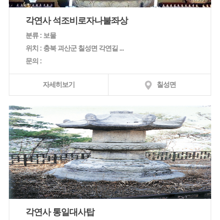
각연사 석조비로자나불좌상
분류 : 보물
위치 : 충북 괴산군 칠성면 각연길 ...
문의 :
자세히보기
칠성면
각연사 통일대사탑