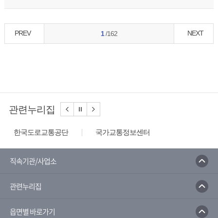
PREV
NEXT
1
/162
관련누리집
한국도로교통공단
국가교통정보센터
한국도로공사
한국환경공단
환경부
한국수자원공사
한국상하수도협회
직속기관/사업소
음식물쓰레기줄이기
환경부전기차충전소
관련누리집
물사랑홈페이지
읍면별 바로가기