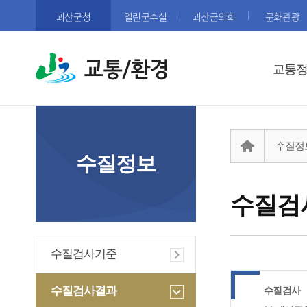
괴산군청
열린군수실
괴산군의회
문화관광
교통/환경
교통
수질정
수질정보
수질검
수질검사기준
수질검사결과
수질검사