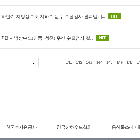
년 하반기 지방상수도 지하수 원수 수질검사 결과입니...
년 7월 지방상수도(연풍, 청천) 주간 수질검사 결...
141
142
143
144
145
146
147
1
수자원공사
한국상하수도협회
음식물쓰레기줄이기
한국환경공단