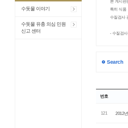
본 게시판
수돗물 이야기
특히 식품ㆍ
수질검사 
수돗물 유충 의심 민원
신고 센터
- 수질검사
Search
번호
121
2012