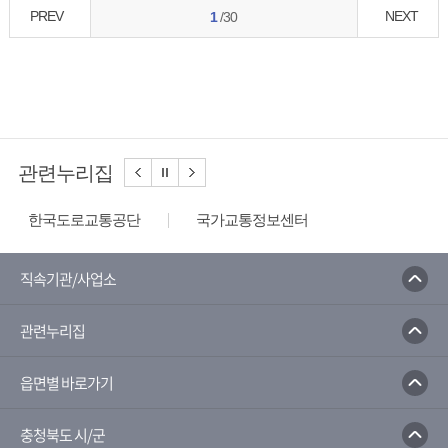
PREV
NEXT
1
/30
관련누리집
한국도로교통공단
국가교통정보센터
한국도로공사
한국환경공단
환경부
한국수자원공사
한국상하수도협회
직속기관/사업소
음식물쓰레기줄이기
환경부전기차충전소
관련누리집
물사랑홈페이지
읍면별 바로가기
충청북도 시/군