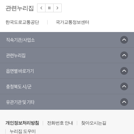
관련누리집
도로교통공단
국가교통정보센터
도로공사
한국환경공단
환경부
수자원공사
한국상하수도협회
직속기관/사업소
물쓰레기줄이기
환경부전기차충전소
관련누리집
랑홈페이지
한국도로교통공단
읍면별 바로가기
충청북도 시/군
유관기관 및 기타
개인정보처리방침
전화번호 안내
찾아오시는길
누리집 도우미