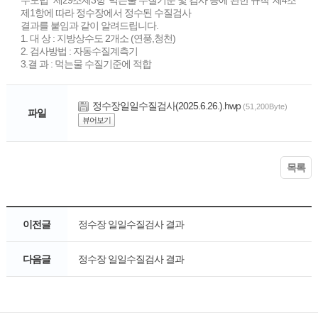
수도법" 제29조제3항 '먹는물 수질기준 및 검사 등에 관한 규칙' 제4조
제1항에 따라 정수장에서 정수된 수질검사
결과를 붙임과 같이 알려드립니다.
1. 대 상 : 지방상수도 2개소 (연풍,청천)
2. 검사방법 : 자동수질계측기
3.결 과 : 먹는물 수질기준에 적합
정수장일일수질검사(2025.6.26.).hwp
(51,200Byte)
파일
뷰어보기
목록
이전글
정수장 일일수질검사 결과
다음글
정수장 일일수질검사 결과