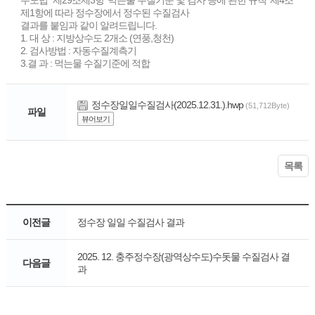
수도법" 제29조제3항 '먹는물 수질기준 및 검사 등에 관한 규칙' 제4조
제1항에 따라 정수장에서 정수된 수질검사
결과를 붙임과 같이 알려드립니다.
1. 대 상 : 지방상수도 2개소 (연풍,청천)
2. 검사방법 : 자동수질계측기
3.결 과 : 먹는물 수질기준에 적합
정수장일일수질검사(2025.12.31.).hwp
(51,712Byte)
파일
뷰어보기
목록
이전글
정수장 일일 수질검사 결과
2025. 12. 충주정수장(광역상수도)수돗물 수질검사 결
다음글
과