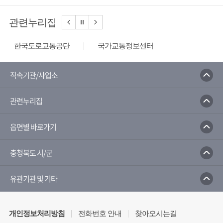
관련누리집
한국도로교통공단
국가교통정보센터
한국도로공사
한국환경공단
환경부
한국수자원공사
한국상하수도협회
직속기관/사업소
음식물쓰레기줄이기
환경부전기차충전소
관련누리집
물사랑홈페이지
읍면별 바로가기
충청북도 시/군
유관기관 및 기타
개인정보처리방침
전화번호 안내
찾아오시는길