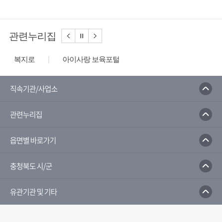
관련누리집
복지로
아이사랑 보육포털
노인장기요양보험
장사정보시스템
드림스타트
장애인사회활동지원
다누리
직속기관/사업소
국민행복카드
여성가족부
관련누리집
한국장애인재활협회
인터넷중독상담센터
대한장애인체육회
충청북도청소년종합진흥원
읍면별 바로가기
국립특수원
충청북도 시/군
유관기관 및 기타