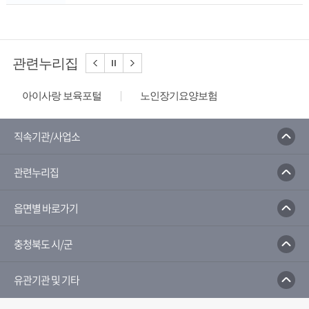
관련누리집
아이사랑 보육포털
노인장기요양보험
장사정보시스템
드림스타트
장애인사회활동지원
다누리
직속기관/사업소
국민행복카드
여성가족부
관련누리집
한국장애인재활협회
인터넷중독상담센터
대한장애인체육회
충청북도청소년종합진흥원
읍면별 바로가기
국립특수원
복지로
충청북도 시/군
유관기관 및 기타