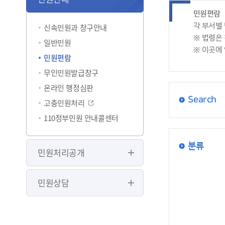
민원편람
각 부서별
신속민원과 창구안내
※ 법령은
일반민원
※ 이곳에
민원편람
무인민원발급창구
온라인 행정심판
Search
고충민원처리
110정부민원 안내콜센터
분류
민원처리공개
민원상담