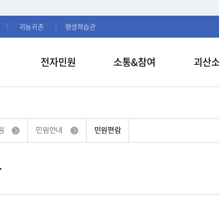
귀농귀촌
평생학습관
전자민원
소통&참여
괴산
원
민원안내
민원편람
람