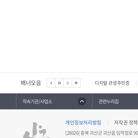
배너모음
디지털 관광주민증
직속기관/사업소
관련누리집
개인정보처리방침
저작권 정책
[28026] 충북 괴산군 괴산읍 임꺽정로 90