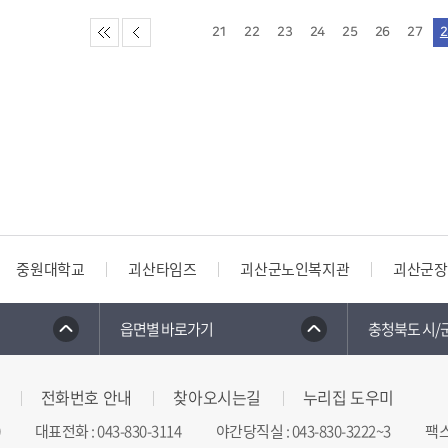
21
22
23
24
25
26
27
2
중원대학교
괴산타임즈
괴산군노인복지관
괴산군장
읍면별 바로가기
충청북도 시/
전화번호 안내
찾아오시는길
누리집 도우미
대표전화
:
043-830-3114
야간당직실
:
043-830-3222~3
팩