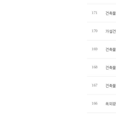
171
건축물
170
가설건
169
건축물
168
건축물
167
건축물
166
옥외광고