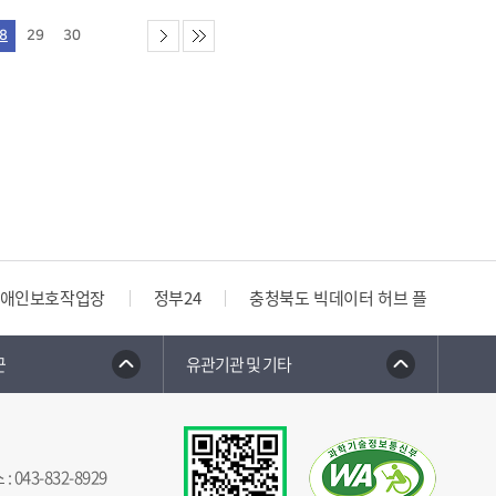
8
29
30
애인보호작업장
정부24
충청북도 빅데이터 허브 플랫폼
군
유관기관 및 기타
스
:
043-832-8929