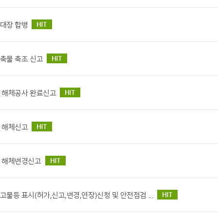
대장 합병
축물 축조 신고
 해체공사 완료신고
 해체신고
 해체변경신고
물등 표시(허가,신고,변경,연장)신청 및 안전점검 ...