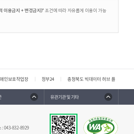
료로 참여가능하다.
적 이용금지 + 변경금지)"
조건에 따라 자유롭게 이용이 가능
의 우수한 경기장 시설과 쾌적한 훈련 환경이 축구 관계자들
의 특강 등 괴산아카데미에 보내주신 군민 여러분의 성원에 힘입어
품 강연을 준비했다”라며 “바쁜 일상 속에서 잠시 벗어나
026 자연울림괴산 유소년 축구 페스티벌’에 전국 72개 팀,
”고 말했다.
2억 원 이상의 경제효과를 거둔바 있다.
 해외 팀이 참여하는 전지훈련으로 이어지며 군이 추진하는
가다.
애인보호작업장
정부24
충청북도 빅데이터 허브 플랫폼
 스포츠 인프라가 인정받으면서 국내는 물론 일본의 축구
군
유관기관 및 기타
괴산이 전국을 넘어 해외 팀들도 매료되는 훈련의 명소로 확실히
라고 말했다.
스
:
043-832-8929