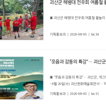
괴산군 해병대 전우회 여름철 
안전초소 4개소를 방문해 사전 현장 점검
송 군수는 “우리 군이 2년 연속 충북 군
이규형 괴산군피클볼협회장은 “남녀노소 
▣ 괴산군 해병대 전우회 여름철 물놀이
발전하고 있다는 방증”이라며 “민선9기
당시 이 부군수는 현장 근무 중인 안전
건강하게 운동하자는 취지를 담아 준비했
‘실용행정’을 펼치는 데 행정력을 집중해
상태를 살피고 무더위 속 근무자들을 격
아름다운 괴산의 정도 가득 담아가시길 
괴산군 해병대전우회(회장 한기출)는 8
단속에 최선을 다해달라”고 당부했다.
기획홍보과 | 2026-08-05 | hit 34
펼친다고 4일 밝혔다.
먼저, 한 달 앞으로 다가온 괴산고추축제
송인헌 군수는 “사흘간 700여명의 선수
김청일 안전정책과장은 “여름철에는 폭
도움이 될 것으로 기대한다”라며 “대회가
이번 활동은 본격적인 휴가철을 맞아 피
송 군수는 “지난해 고추축제는 방문객 3
피서객들의 적극적인 안전수칙 실천이 
다하겠다”라고 전했다.
증대에 큰 역할을 했다”라며 “올해도 많
통해 피서객과 군민 모두가 안심할 수 
“웃음과 감동의 특강”… 괴산군,
활동으로 △수심 급변 구간 및 급류 발
노력해달라”고 전했다.
구명조끼 등 인명구조 장비 상태 점검 △
▣ “웃음과 감동의 특강”… 괴산군, 개그
민선9기 공약사업과 관련해서는 “공약
- 8월 26일(수) 괴산문화예술회관서… 
또한, 물놀이객을 대상으로 안전수칙을 
검토를 거쳐 실현 가능성을 높여야 한다
군민에게 꼭 필요한 사업이라면 진정성을
기획홍보과 | 2026-08-05 | hit 15
충북 괴산군(군수 송인헌)이 오는 26
한기출 회장은 "물놀이 사고는 한순간의
‘2026년 제2회 괴산아카데미’를 개최한
"사전 점검과 예방이 무엇보다 중요한 
이어 폭염 속 피서철을 대비해 “무더위