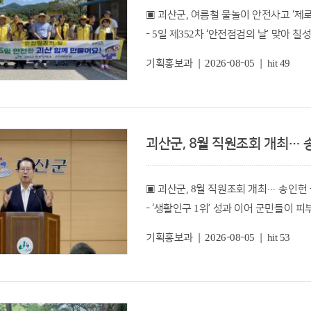
▣ 괴산군, 여름철 물놀이 안전사고 ‘제
사용하겠다"고 말했다.
으로 문의하면 된다.
- 5일 제352차 ‘안전점검의 날’ 맞아
참가규모는 선수 668명과 임원·관계자 4
- 앞서 7월 30일 이수현 부군수, 주요
기획홍보과 | 2026-08-05 | hit 49
경기는 예선 조별 풀리그를 거쳐 본선 
충북 괴산군(군수 송인헌)이 여름 휴가철
남성복식 △여성복식 △혼합복식 방식으
화’를 위한 민·관 합동 캠페인과 현장 
일정별로는 7일(금) 60세 이상(60+) 남·
괴산군, 8월 직원조회 개최… 송
군은 5일 제352차 ‘안전점검의 날’을
(일) 60세 미만(60-) 남·여 복식 및 
안전 행동요령 홍보 캠페인’을 실시했다
▣ 괴산군, 8월 직원조회 개최… 송인헌 
둘째날 오전 11시에는 괴산문화체육센
- ‘생활인구 1위’ 성과 이어 군민들이 
이날 캠페인에는 안전보안관, 칠성면 이장
- 선진 행정 벤치마킹으로 공약 실현 가
대회 총상금은 1,050만원 규모로 각 부별
기획홍보과 | 2026-08-05 | hit 53
- ‘2026 괴산고추축제’ 준비 만전…작년
참가자들은 계곡을 찾은 피서객과 주민들
지급된다.
폭염 대비 행동요령이 담긴 리플릿과 홍
충북 괴산군(군수 송인헌)이 4일 군청 
참가상으로 모든 참여자에게 상품권 1만
신속한 추진과 ‘2026 괴산고추축제’의 
앞서 군은 지난달 30일 이수현 괴산군
지원금으로 상품권 20만원권이 지원된다