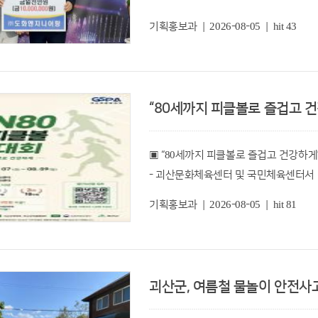
충북 괴산군민장학회(이사장 송인헌 괴
읍·면 사무소를 통해서도 열람할 수 있
권혁준 공공위원장은 “새로 위촉된 제5
기획홍보과 | 2026-08-05 | hit 43
위해 장학기금 1천만원을 기탁했다고 5
맞춤형 복지사업을 적극적으로 추진하겠
열람한 주택가격에 의견이 있는 소유자나
역할을 해주길 기대한다”라고 말했다.
이번 장학기금은 지역 학생들이 안정적인
양식을 작성해 기한 내 우편, 팩스(043-8
지원하기 위해 마련됐다.
“80세까지 피클볼로 즐겁고 건강
의견 제출된 주택에 대해서는 한국부동
㈜도화엔지니어링은 상하수도와 수자원 
처리 결과를 개별 통지하며 최종 결정된 
▣ “80세까지 피클볼로 즐겁고 건강하게
괴산군에서는 농어촌마을하수도정비사업 
- 괴산문화체육센터 및 국민체육센터서 
물재이용관리계획 수립용역 등 주요 하
국토교통부가 주관하는 공동주택(아파트, 
- 7일부터 9일까지 3일간...상금 총1
있다.
알리미 및 한국부동산원을 통해 열람 및 
기획홍보과 | 2026-08-05 | hit 81
충북 괴산군(군수 송인헌)은 오는 7
손영일 대표는 "지역사회와 함께 성장
군 관계자는 “개별·공동주택가격은 향
‘2026 FUN80 전국피클볼 괴산대회’가
바란다"며 "지역과 상생하고 사회적 책
산정자료 등으로도 제공되기 때문에 군민
주시기 바란다”고 당부했다.
괴산군, 여름철 물놀이 안전사고 
이번 대회는 괴산군체육회(회장 강영목
송인헌 군수는 "지역 인재 양성을 위해
‘2026년 지역자율형 생활체육활동 지원
"기탁해 주신 장학기금은 학생들이 꿈을
기타 개별주택 및 공동주택 가격에 대한 자