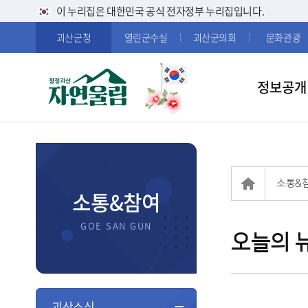
이 누리집은 대한민국 공식 전자정부 누리집입니다.
괴산군청
열린군수실
괴산군의회
문화관광
정보공개
소통&
소통&참여
오늘의 
괴산소식