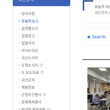
오늘의 괴
괴산군과 
공지사항
오늘의 뉴스
읍면별소식
입찰공고
Search
입찰서식
라이브괴산
괴산소식지
도정소식지
도 보도자료
괴산군지
채용정보
군정주간행사
문화체육행사
반상회 홍보자료