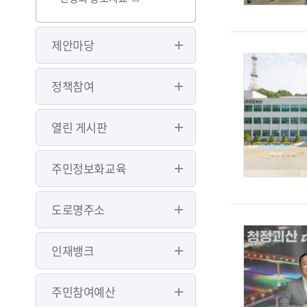
제안마당
정책참여
열린 게시판
주민정보화교육
도로명주소
인재뱅크
주민참여예산