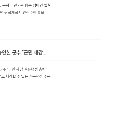
로’ 총력… 민·관 합동 캠페인 펼쳐
 칠성면 쌍곡계곡서 안전수칙 홍보
0명 등 총 700여 명이다.
 물놀이 안전초소 4개소 사전 점검 및 근무자 격려
토너먼트로 우승을 가리며 참가자들의 연령과 기량별로 △
 피서객이 집중되는 시기를 맞아 물놀이 안전사고 ‘제로(Zero)
로 진행된다.
점검 등 총력 대응에 나섰다.
여 복식 및 혼합복식, 8일(토) 60세 미만(60-) 남·여 복식, 9일
인헌 군수 “군민 체감...
 맞아 칠성면 쌍곡계곡 일대에서 ‘여름철 물놀이 안전사고 대비 군민
혼합복식이 치러진다.
고 밝혔다.
군수 “군민 체감 실용행정 총력”
터에서 개회식이 열린다.
피부로 체감할 수 있는 실용행정 주문
단, 공무원 등 20여 명이 참여했다.
능성 제고, 부서 간 칸막이 철폐
 1위 40만원, 2위 20만원, 3위 10만원이 괴산사랑상품권으로
 방문객 31만1천명, 경제효과 196억원
을 대상으로 △구명조끼 착용 필수 △음주 후 입수 금지 △
보물품을 배부하며 안전수칙 실천을 당부했다.
대회의실에서 8월 직원조회를 열고 민선 9기 주요 현안 사업의
원권이 제공되며 최다 인원이 참가한 상위 10개 클럽에는 회식
철저한 준비를 주문했다.
 부군수가 직접 칠성면 쌍곡계곡과 외쌍유원지 일대 물놀이
.