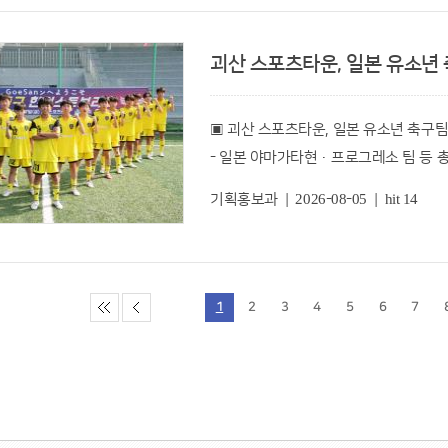
현장을 지키겠다"고 말했다.
피서객이 몰리는 유원지와 계곡은 수시로
괴산아카데미는 각 분야 명사를 초청해 
괴산 스포츠타운, 일본 유소년 축
프로그램이다.
김청일 안전정책과장은 "해병대전우회의 
끝으로 송 군수는 직원들의 하계휴양을 
있다"며 "유관 단체와 긴밀히 협력해 물
확립을 주문했다.
▣ 괴산 스포츠타운, 일본 유소년 축구
지난 4월에는 한국사 일타 최태성 강사를
- 일본 야마가타현·프로그레소 팀 등 총 
괴산아카데미가 군민들의 큰 호응 속에
- 2,200여 명 참가 유소년 축구 페스티
기획홍보과 | 2026-08-05 | hit 14
이번에 강사로 나서는 개그맨 김영철은 
충북 괴산군(군수 송인헌)이 최신 스포
사랑받고 있으며 끊임없는 자기계발로 유
끌어들이며 ‘국제 전지훈련 명소’로 급부
김 강사는 ‘매일의 루틴이 만드는 변화,
1
2
3
4
5
6
7
군에 따르면 지난 1일부터 7일까지 총 
경험담과 일상의 습관이 삶을 바꾸는 방
스포츠타운 축구장과 청소년수련원 축구
군은 이번 강연이 군민들에게 긍정적인 
특히, 이번 훈련에는 일본의 야마가타현 
것으로 기대하고 있다.
해외 2개 팀 60여명이 참가해 눈길을 끌