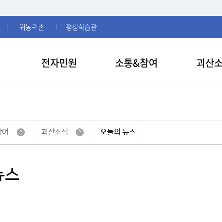
귀농귀촌
평생학습관
전자민원
소통&참여
괴산
참여
괴산소식
오늘의 뉴스
뉴스