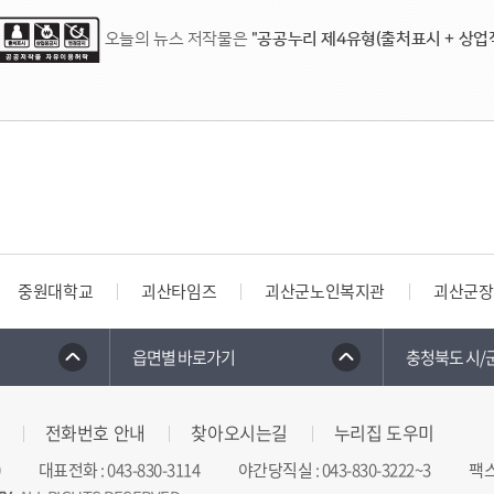
강연은 사전 신청 없이 군민 누구나 무
오늘의 뉴스 저작물은
"공공누리 제4유형(출처표시 + 상업
이번 해외 팀 유치는 ‘괴산 스포츠타운’
사이에서 입소문을 탄 결과다.
송인헌 군수는 “지난 4월 최태성 강사
유쾌한 웃음과 깊은 울림이 함께하는 명
군은 스포츠 타운을 활용해 지난 7월 ‘2
긍정적인 에너지를 가득 채우시길 바란다
2,200여 명 규모의 선수단을 유치해 1
대규모 전국 대회의 성공적 개최 열기가
스포츠 마케팅이 결실을 맺고 있다는 평
중원대학교
괴산타임즈
괴산군노인복지관
괴산군장
홍수경 체육진흥과장은 “괴산의 뛰어난
읍면별 바로가기
충청북도 시/
꿈나무들까지 괴산을 찾게 됐다”라며 “
자리매김하도록 지원을 아끼지 않겠다”
전화번호 안내
찾아오시는길
누리집 도우미
대표전화
:
043-830-3114
야간당직실
:
043-830-3222~3
팩