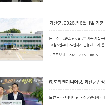
및 정기회의를 개최했다고 5일 밝혔다.
이날 회의에서는 제5기 협의체 신규위원
괴산군, 2026년 6월 1일 기
민간위원장으로 김기선씨를 선출했다.
▣ 괴산군, 2026년 6월 1일 기준 개
또한, 지역 내 생명 존중 문화를 확산하
- 8월 5일부터 24일까지 군청 재무과,
대해서도 다양한 의견을 공유했다.
기획홍보과 | 2026-08-05 | hit 55
충북 괴산군(군수 송인헌)은 2026년 
협의체는 △사랑의 보금자리 지원사업 
및 의견접수를 오는 24일까지 받는다고 
명절 소고기 지원사업 △사랑의 김장 나
질 향상을 위한 다양한 특화사업을 이어
이번에 열람하는 주택가격은 올해 1월 1일
㈜도화엔지니어링, 괴산군민장학
된 주택을 지난 6월 1일 기준으로 산
김기선 민간위원장은 “제5기 민간위원장
대상이다.
합심해 소수면의 소외된 이웃을 세심히 
▣ ㈜도화엔지니어링, 괴산군민장학회에
최선을 다하겠다”라고 소감을 밝혔다.
개별주택가격은 부동산 공시가격 알리미,