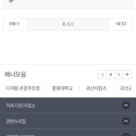
PREV
NEXT
8
/122
배너모음
디지털 관광주민증
중원대학교
괴산타임즈
괴산군
건축행정시스템 세움터
밭농업직불제정보열람
한국건
직속기관/사업소
관련누리집