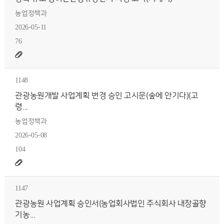
농업정책과
2026-05-11
76
1148
관광농원개발 사업계획 변경 승인 고시문(숲에 안기다)(고
령...
농업정책과
2026-05-08
104
1147
관광농원 사업계획 승인서(농업회사법인 주식회사 내장골향
기농...