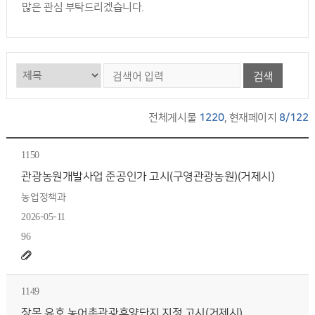
많은 관심 부탁드리겠습니다.
검색
전체게시물
1220
, 현재페이지
8/122
1150
관광농원개발사업 준공인가 고시(구영관광농원)(거제시)
농업정책과
2026-05-11
96
1149
장목 유호 농어촌관광휴양단지 지정 고시(거제시)