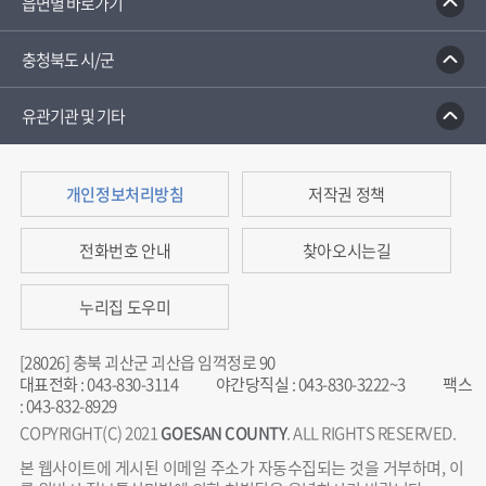
읍면별 바로가기
충청북도 시/군
유관기관 및 기타
개인정보처리방침
저작권 정책
전화번호 안내
찾아오시는길
누리집 도우미
[28026] 충북 괴산군 괴산읍 임꺽정로 90
대표전화
:
043-830-3114
야간당직실
:
043-830-3222~3
팩스
:
043-832-8929
COPYRIGHT(C) 2021
GOESAN COUNTY
. ALL RIGHTS RESERVED.
본 웹사이트에 게시된 이메일 주소가 자동수집되는 것을 거부하며, 이