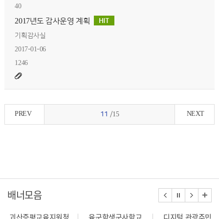
40
2017년도 감사운영 계획
기획감사실
2017-01-06
1246
PREV
NEXT
11
/15
배너모음
괴산증평교육지원청
육군학생군사학교
디지털 관광주민증