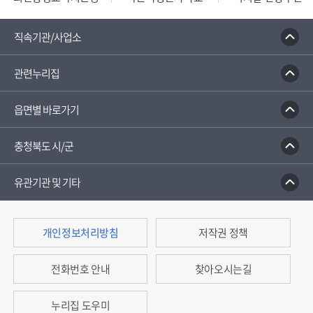
110정부민원안내콜센터
종합부동산세 안내
건축행정
직속기관/사업소
관련누리집
읍면별 바로가기
충청북도 시/군
유관기관 및 기타
개인정보처리방침
저작권 정책
전화번호 안내
찾아오시는길
누리집 도우미