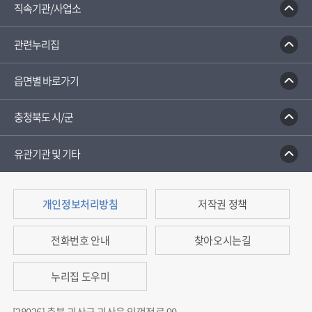
직속기관/사업소
관련누리집
읍면별 바로가기
충청북도 시/군
유관기관 및 기타
개인정보처리방침
저작권 정책
전화번호 안내
찾아오시는길
누리집 도우미
[28026] 충북 괴산군 괴산읍 임꺽정로 90