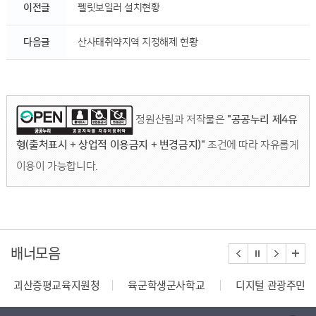
이전글
펠릿보일러 설치현황
다음글
산사태취약지역 지정해제 현황
정원산림과 저작물은
"공공누리 제4유
형(출처표시 + 상업적 이용금지 + 변경금지)"
조건에 따라 자유롭게
이용이 가능합니다.
배너모음
괴산증평교육지원청
육군학생군사학교
디지털 관광주민증
110정부민원안내콜센터
종합부동산세 안내
건축행정