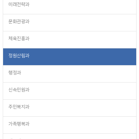
미래전략과
문화관광과
체육진흥과
정원산림과
행정과
신속민원과
주민복지과
가족행복과