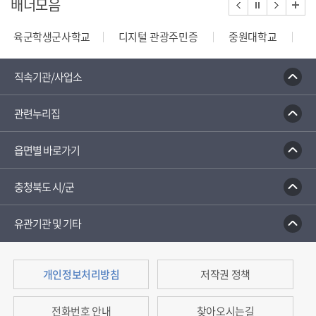
배너모음
육군학생군사학교
디지털 관광주민증
중원대학교
종합부동산세 안내
건축행정시스템 세움터
밭농업직
직속기관/사업소
관련누리집
읍면별 바로가기
충청북도 시/군
유관기관 및 기타
개인정보처리방침
저작권 정책
전화번호 안내
찾아오시는길