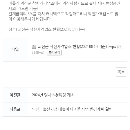
아울러 괴산군 착한가격업소에서 괴산사랑카드로 결제 시(지류상품권
제외, 카드만 가능)
결제금액의 5%를 즉시 캐시백으로 적립해드리니 착한가격업소도 많
이 이용해주시기 바랍니다.
첨부) 괴산군 착한가격업소 현황(2024.8.14.기준)
괴산군 착한가격업소 현황(2024.08.14.기준).hwpx
(76,
파일
뷰어보기
118Byte)
목록
이전글
2024년 명사초청특강 개최
다음글
임신·출산가정 대출이자 지원사업 변경계획 알림