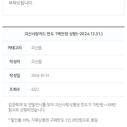
부탁드립니다.
괴산사랑카드 한도 1백만원 상향(~2024.12.31.)
카테고리
괴산읍
작성자
괴산읍
작성일
2024-10-31
조회수
4222
김장축제 및 연말연시를 맞아 괴산사랑상품권 한도가 70만원->100만
원으로 상향되었습니다.
* 할인율 10%, 지류상품권 구매한도 1인 20만원으로 동일