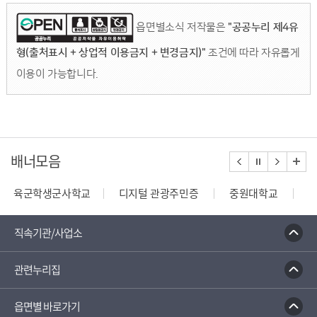
읍면별소식 저작물은
"공공누리 제4유
형(출처표시 + 상업적 이용금지 + 변경금지)"
조건에 따라 자유롭게
이용이 가능합니다.
배너모음
육군학생군사학교
디지털 관광주민증
중원대학교
종합부동산세 안내
건축행정시스템 세움터
밭농업직
직속기관/사업소
관련누리집
읍면별 바로가기