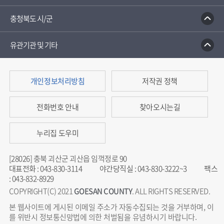
충청북도 시/군
유관기관 및 기타
개인정보처리방침
저작권 정책
전화번호 안내
찾아오시는길
누리집 도우미
[28026] 충북 괴산군 괴산읍 임꺽정로 90
대표전화
:
043-830-3114
야간당직실
:
043-830-3222~3
팩스
:
043-832-8929
COPYRIGHT(C) 2021
GOESAN COUNTY
. ALL RIGHTS RESERVED.
본 웹사이트에 게시된 이메일 주소가 자동수집되는 것을 거부하며, 이
를 위반시 정보통신망법에 의한 처벌됨을 유념하시기 바랍니다.