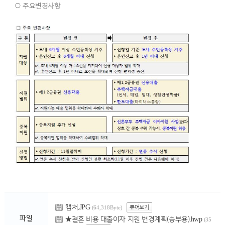
○ 주요변경사항
캡처.JPG
뷰어보기
(64,318Byte)
파일
★결혼 비용 대출이자 지원 변경계획(송부용).hwp
(35