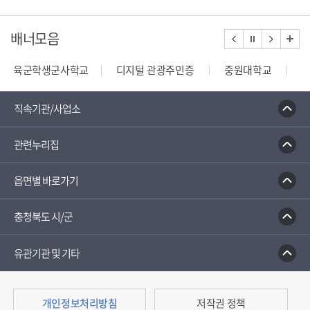
배너모음
육군학생군사학교
디지털 관광주민증
중원대학교
종합부동산세 안내
건축행정시스템 세움터
밭농업직
직속기관/사업소
관련누리집
읍면별 바로가기
충청북도 시/군
유관기관 및 기타
개인정보처리방침
저작권 정책