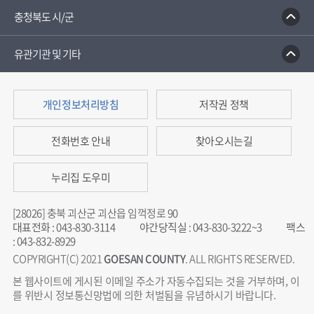
충청북도 시/군
유관기관 및 기타
개인정보처리방침
저작권 정책
전화번호 안내
찾아오시는길
누리집 도우미
[28026] 충북 괴산군 괴산읍 임꺽정로 90
대표전화
:
043-830-3114
야간당직실
:
043-830-3222~3
팩스
:
043-832-8929
COPYRIGHT(C) 2021
GOESAN COUNTY
. ALL RIGHTS RESERVED.
본 웹사이트에 게시된 이메일 주소가 자동수집되는 것을 거부하며, 이
를 위반시 정보통신망법에 의한 처벌됨을 유념하시기 바랍니다.