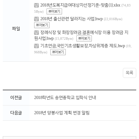
2018년도복지급여대상자선정기준-맞춤(1).xlsx
(74,83
뷰어보기
5Byte)
2018년 출산관련 달라지는 사업.hwp
(22,016Byte)
뷰어보기
파일
장례식장 및 화장장려금,결혼예식장 이용 장려금 지
원사업.hwp
뷰어보기
(15,872Byte)
기초연금,국민기초생활보장,차상위계층 제도.hwp
(19,
뷰어보기
968Byte)
목록
이전글
2018학년도 송면중학교 입학식 안내
다음글
2018년 양봉사업 계획 변경 알림