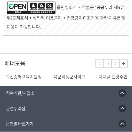
읍면별소식 저작물은
"공공누리 제4유
형(출처표시 + 상업적 이용금지 + 변경금지)"
조건에 따라 자유롭게
이용이 가능합니다.
배너모음
괴산증평교육지원청
육군학생군사학교
디지털 관광주민증
110정부민원안내콜센터
종합부동산세 안내
건축행정
직속기관/사업소
관련누리집
읍면별 바로가기