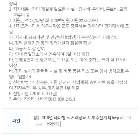
장터
2. 지원내용 : 장터 개설에 필요한 시설·장치비, 운영비, 홍보비, 교육
·교류비 등
3. 지원금액 : 장터당 최대 20백만원 지원(보조 70%)
4. 선정조건 : 다음 의무사항을 모두 충족하는 경우에만 평가대상에 포
함
가. 지자체, 공공기관 및 민간단체(법인)가 주관하는 직거래 장터
나. 장터 운영기간 동안 장터개설지 점용권 확보
다. 15농가 이상 참여
라. 연내 동일장소에서 연속하여 3일 이상 개장
마. 판매공간이 일정규모(텐트 15동 또는 이에 준하는 크기 약 135㎡)
이상
바. 장터 설치와 관련된 시설 및 비품 등은 리스 또는 임차 방식으로 운
영(구입불가)
5. 신청방법 : 신청공문, 지원 신청서, 사업계획, 증빙서류 등을 작성하
여 전자우편 1부 송부, 등기우편 1부 제출
6. 신청기한 : 2018. 8. 31.(금)
7. 문의 : 장연면 산업팀(043-830-2461)
2018년 테마형 직거래장터 세부추진계획.hwp
(65,024
파일
뷰어보기
Byte)