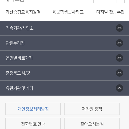
괴산증평교육지원청
육군학생군사학교
디지털 관광주민증
110정부민원안내콜센터
종합부동산세 안내
건축행정
직속기관/사업소
관련누리집
읍면별 바로가기
충청북도 시/군
유관기관 및 기타
개인정보처리방침
저작권 정책
전화번호 안내
찾아오시는길