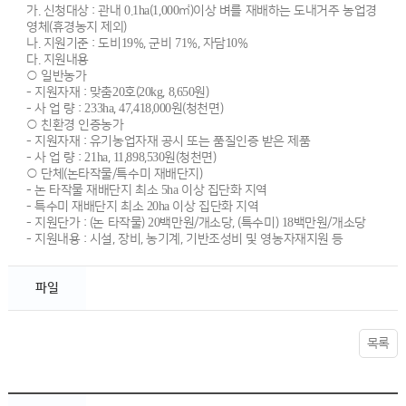
가. 신청대상 : 관내 0.1ha(1,000㎡)이상 벼를 재배하는 도내거주 농업경
영체(휴경농지 제외)
나. 지원기준 : 도비19%, 군비 71%, 자담10%
다. 지원내용
○ 일반농가
- 지원자재 : 맞춤20호(20kg, 8,650원)
- 사 업 량 : 233ha, 47,418,000원(청천면)
○ 친환경 인증농가
- 지원자재 : 유기농업자재 공시 또는 품질인증 받은 제품
- 사 업 량 : 21ha, 11,898,530원(청천면)
○ 단체(논타작물/특수미 재배단지)
- 논 타작물 재배단지 최소 5ha 이상 집단화 지역
- 특수미 재배단지 최소 20ha 이상 집단화 지역
- 지원단가 : (논 타작물) 20백만원/개소당, (특수미) 18백만원/개소당
- 지원내용 : 시설, 장비, 농기계, 기반조성비 및 영농자재지원 등
파일
목록