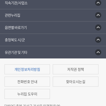
직속기관/사업소
관련누리집
읍면별 바로가기
충청북도 시/군
유관기관 및 기타
개인정보처리방침
저작권 정책
전화번호 안내
찾아오시는길
누리집 도우미
[28026] 충북 괴산군 괴산읍 임꺽정로 90