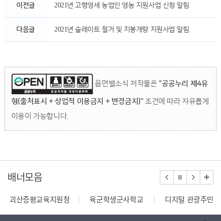
이전글
2021년 고령영세 농업인 영농 지원사업 신청 알림
다음글
2021년 슬레이트 철거 및 지붕개량 지원사업 알림
읍면별소식 저작물은
"공공누리 제4유
형(출처표시 + 상업적 이용금지 + 변경금지)"
조건에 따라 자유롭게
이용이 가능합니다.
배너모음
괴산증평교육지원청
육군학생군사학교
디지털 관광주민증
110정부민원안내콜센터
종합부동산세 안내
건축행정