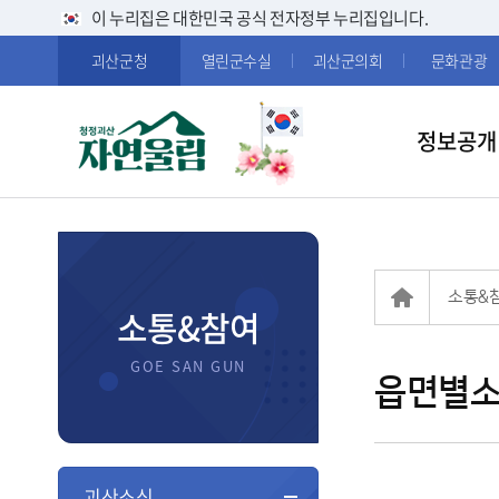
이 누리집은 대한민국 공식 전자정부 누리집입니다.
괴산군청
열린군수실
괴산군의회
문화관광
정보공개
소통&
소통&참여
읍면별
괴산소식