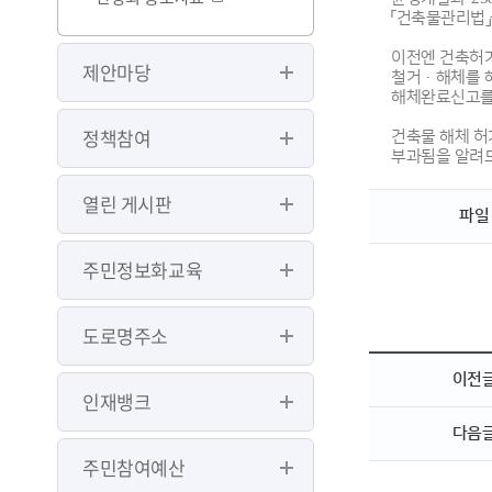
「건축물관리법」을
이전엔 건축허가
제안마당
철거·해체를 해
해체완료신고를
정책참여
건축물 해체 허
부과됨을 알려
열린 게시판
파일
주민정보화교육
도로명주소
이전
인재뱅크
다음
주민참여예산