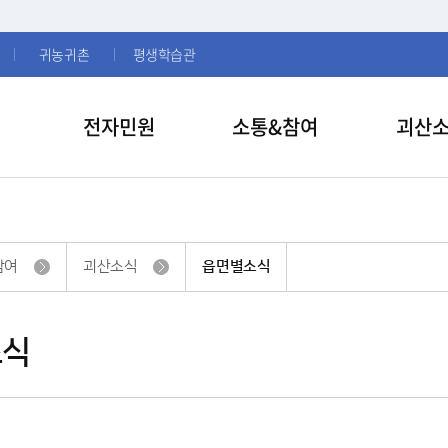
귀농귀촌
평생학습관
전자민원
소통&참여
괴산
참여
괴산소식
읍면별소식
소식