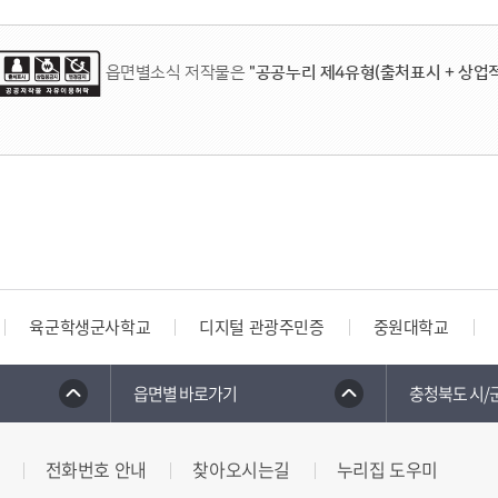
읍면별소식 저작물은
"공공누리 제4유형(출처표시 + 상업적
육군학생군사학교
디지털 관광주민증
중원대학교
읍면별 바로가기
충청북도 시/
전화번호 안내
찾아오시는길
누리집 도우미