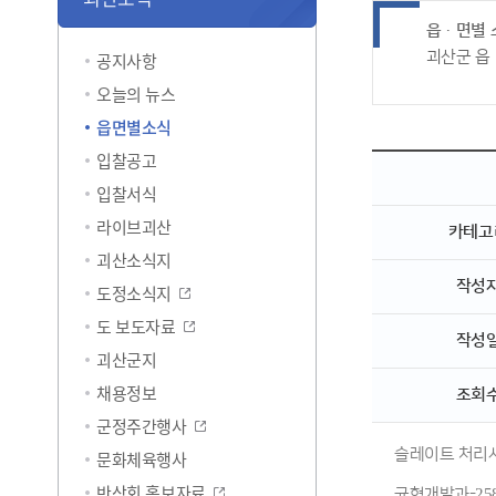
읍ㆍ면별 
괴산군 읍
공지사항
오늘의 뉴스
읍면별소식
입찰공고
입찰서식
라이브괴산
카테고
괴산소식지
작성
도정소식지
도 보도자료
작성
괴산군지
채용정보
조회
군정주간행사
슬레이트 처리사
문화체육행사
반상회 홍보자료
균형개발과-25