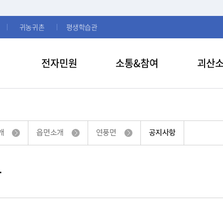
귀농귀촌
평생학습관
전자민원
소통&참여
괴산
개
읍면소개
연풍면
공지사항
항