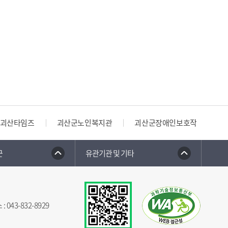
괴산타임즈
괴산군노인복지관
괴산군장애인보호작업장
군
유관기관 및 기타
스
:
043-832-8929