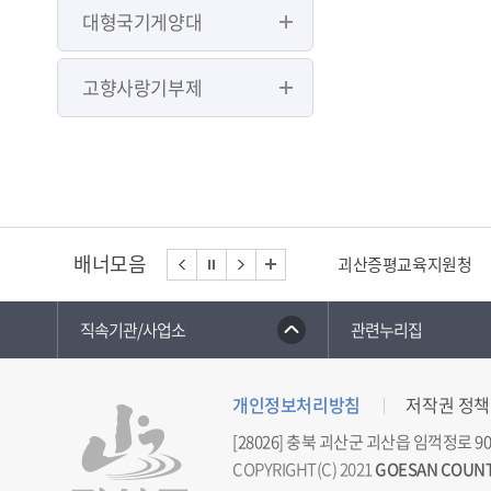
대형국기게양대
고향사랑기부제
배너모음
괴산증평교육지원청
직속기관/사업소
관련누리집
개인정보처리방침
저작권 정책
[28026] 충북 괴산군 괴산읍 임꺽정로 90
COPYRIGHT(C) 2021
GOESAN COUN