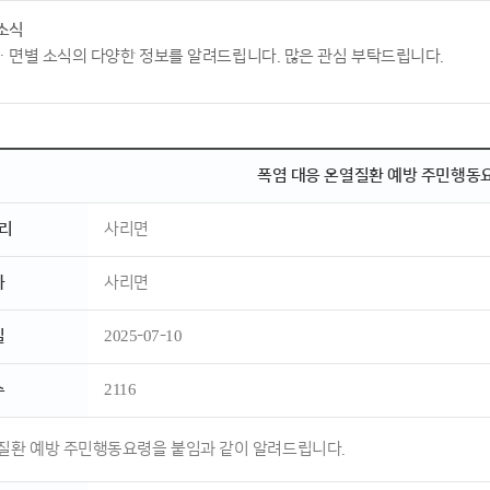
소식
ㆍ면별 소식의 다양한 정보를 알려드립니다. 많은 관심 부탁드립니다.
폭염 대응 온열질환 예방 주민행동
리
사리면
자
사리면
일
2025-07-10
수
2116
질환 예방 주민행동요령을 붙임과 같이 알려드립니다.