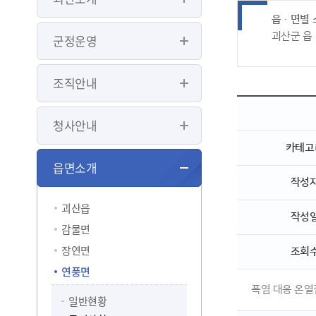
읍ㆍ면별 
괴산군 읍
군정운영
조직안내
청사안내
카테고
읍면소개
작성
괴산읍
작성
감물면
장연면
조회
연풍면
폭염 대응 온열
일반현황