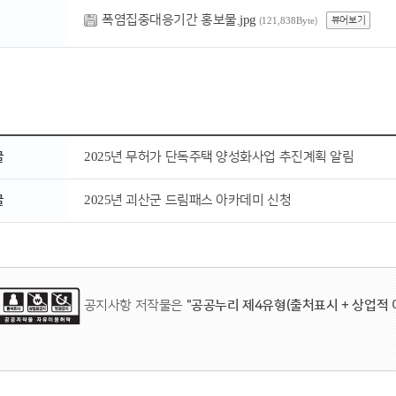
폭염집중대응기간 홍보물.jpg
뷰어보기
(121,838Byte)
글
2025년 무허가 단독주택 양성화사업 추진계획 알림
글
2025년 괴산군 드림패스 아카데미 신청
공지사항 저작물은
"공공누리 제4유형(출처표시 + 상업적 