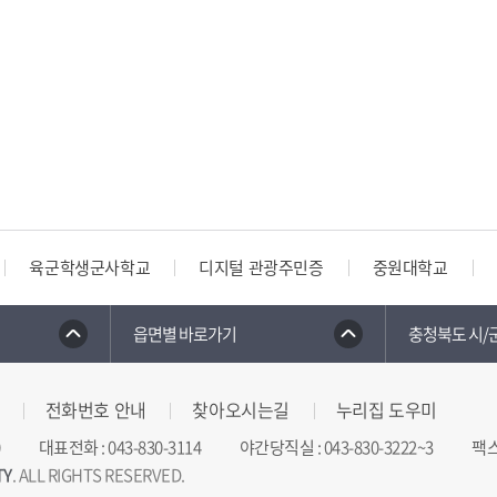
육군학생군사학교
디지털 관광주민증
중원대학교
읍면별 바로가기
충청북도 시/
전화번호 안내
찾아오시는길
누리집 도우미
대표전화
:
043-830-3114
야간당직실
:
043-830-3222~3
팩
TY
. ALL RIGHTS RESERVED.