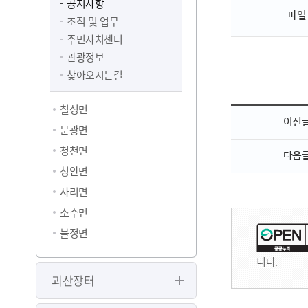
공지사항
파일
조직 및 업무
주민자치센터
관광정보
찾아오시는길
칠성면
이전
문광면
청천면
다음
청안면
사리면
소수면
불정면
니다.
괴산장터