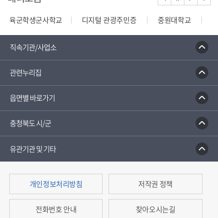
육군학생군사학교
디지털 관광주민증
중원대학교
종합부동산세 안내
건축행정시스템 세움터
밭농업직
직속기관/사업소
관련누리집
읍면별 바로가기
충청북도 시/군
유관기관 및 기타
개인정보처리방침
저작권 정책
전화번호 안내
찾아오시는길