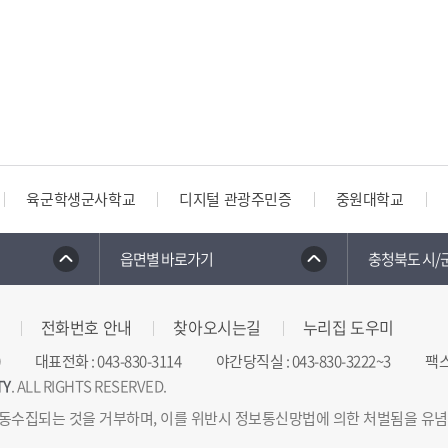
육군학생군사학교
디지털 관광주민증
중원대학교
읍면별 바로가기
충청북도 시/
전화번호 안내
찾아오시는길
누리집 도우미
대표전화
:
043-830-3114
야간당직실
:
043-830-3222~3
팩
TY
. ALL RIGHTS RESERVED.
동수집되는 것을 거부하며, 이를 위반시 정보통신망법에 의한 처벌됨을 유