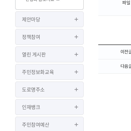
파일
제안마당
정책참여
이전
열린 게시판
다음
주민정보화교육
도로명주소
인재뱅크
주민참여예산