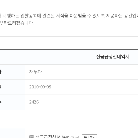
 시행하는 입찰공고에 관련된 서식을 다운받을 수 있도록 제공하는 공간입
 부탁드리겠습니다.
선금급정산내역서
자
재무과
일
2010-09-09
수
2426
서
선금급정산서.hwp
뷰어보기
(Byte)