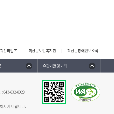
괴산타임즈
괴산군노인복지관
괴산군장애인보호작업장
군
유관기관 및 기타
스
:
043-832-8929
념하시기 바랍니다.