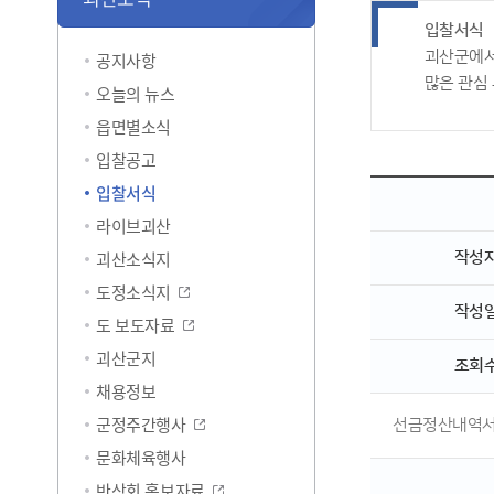
입찰서식
괴산군에서
공지사항
많은 관심
오늘의 뉴스
읍면별소식
입찰공고
입찰서식
라이브괴산
괴산소식지
작성
도정소식지
작성
도 보도자료
괴산군지
조회
채용정보
군정주간행사
선금정산내역
문화체육행사
반상회 홍보자료