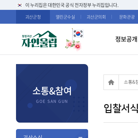
이 누리집은 대한민국 공식 전자정부 누리집입니다.
괴산군청
열린군수실
괴산군의회
문화관광
정보공개
소통&
소통&참여
입찰서
괴산소식