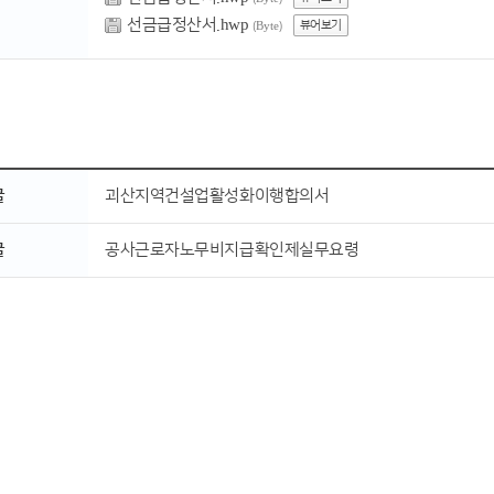
선금급정산서.hwp
뷰어보기
(Byte)
글
괴산지역건설업활성화이행합의서
글
공사근로자노무비지급확인제실무요령