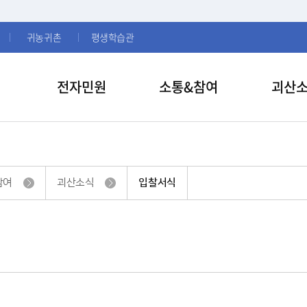
귀농귀촌
평생학습관
전자민원
소통&참여
괴산
참여
괴산소식
입찰서식
식