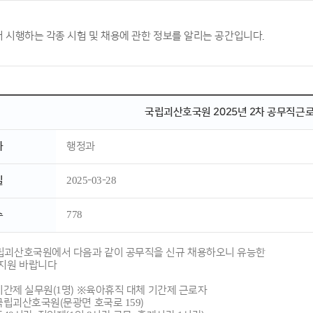
 시행하는 각종 시험 및 채용에 관한 정보를 알리는 공간입니다.
국립괴산호국원 2025년 2차 공무직근
자
행정과
일
2025-03-28
수
778
립괴산호국원에서 다음과 같이 공무직을 신규 채용하오니 유능한
 지원 바랍니다
 기간제 실무원(1명) ※육아휴직 대체 기간제 근로자
 국립괴산호국원(문광면 호국로 159)