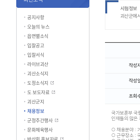
시험정보
괴산군에서
공지사항
오늘의 뉴스
읍면별소식
입찰공고
입찰서식
라이브괴산
작성
괴산소식지
작성
도정소식지
도 보도자료
조회
괴산군지
채용정보
국가보훈부 국
인재들의 많은
군정주간행사
문화체육행사
○ 채용분야 :
○ 근무장소 :
반상회 홍보자료