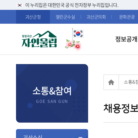
이 누리집은 대한민국 공식 전자정부 누리집입니다.
괴산군청
열린군수실
괴산군의회
문화관광
정보공개
소통&
소통&참여
채용정
괴산소식