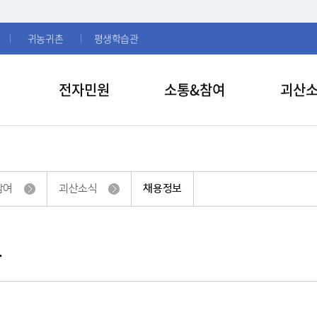
귀농귀촌
평생학습관
전자민원
소통&참여
괴산
참여
괴산소식
채용정보
보