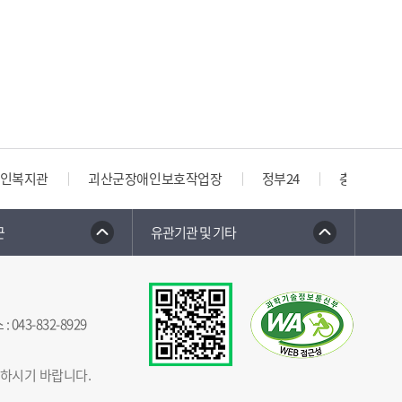
인복지관
괴산군장애인보호작업장
정부24
충청북도 
군
유관기관 및 기타
스
:
043-832-8929
념하시기 바랍니다.