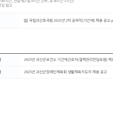
주40시간, 전일제(1일 8시간 근무, 휴게시간 1시간)
붙임 참고
국립괴산호국원 2025년 2차 공무직(기간제) 채용 공고.p
글
2025년 괴산군보건소 기간제근로자(결핵관리전담요원) 채
글
2025년 괴산군장애인체육회 생활체육지도자 채용 공고