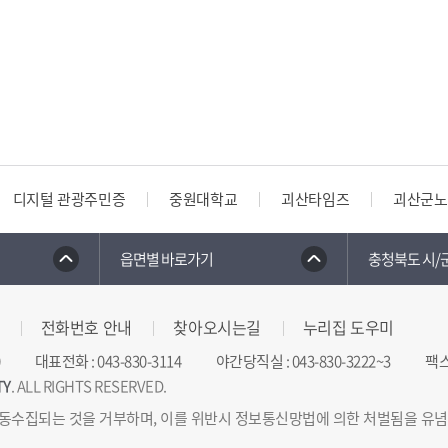
디지털 관광주민증
중원대학교
괴산타임즈
괴산군노
읍면별 바로가기
충청북도 시/
전화번호 안내
찾아오시는길
누리집 도우미
대표전화
:
043-830-3114
야간당직실
:
043-830-3222~3
팩
TY
. ALL RIGHTS RESERVED.
동수집되는 것을 거부하며, 이를 위반시 정보통신망법에 의한 처벌됨을 유