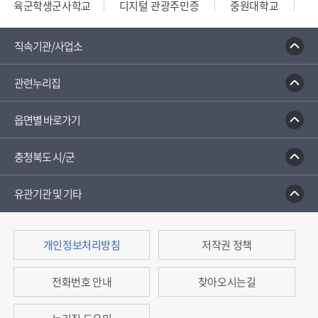
육군학생군사학교
디지털 관광주민증
중원대학교
종합부동산세 안내
건축행정시스템 세움터
밭농업직
직속기관/사업소
관련누리집
읍면별 바로가기
충청북도 시/군
유관기관 및 기타
개인정보처리방침
저작권 정책
전화번호 안내
찾아오시는길