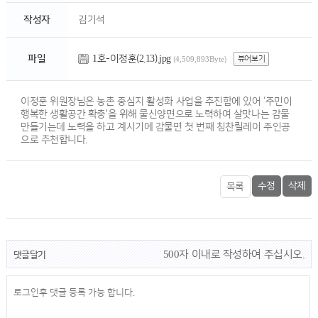
작성자
김기석
1호-이정훈(2.13).jpg
파일
뷰어보기
(4,509,893Byte)
이정훈 위원장님은 농촌 중심지 활성화 사업을 추진함에 있어 ‘주민이
행복한 생활공간 확충’을 위해 물신양면으로 노력하여 살맛나는 감물
만들기는데 노력을 하고 계시기에 감물면 첫 번째 칭찬릴레이 주인공
으로 추천합니다.
수정
삭제
목록
500자 이내로 작성하여 주십시오.
댓글달기