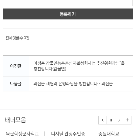
등록하기
전체댓글수
0
건
이정훈 감물면농촌중심지활성화사업 추진위원장님“을
이전글
칭찬합니다(감물면)
다음글
괴산읍 제월리 윤병화님을 칭찬합니다 - 괴산읍
배너모음
육군학생군사학교
디지털 관광주민증
중원대학교