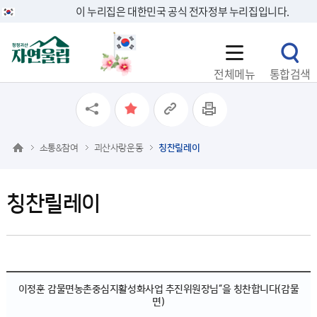
이 누리집은 대한민국 공식 전자정부 누리집입니다.
전체메뉴
통합검색
소통&참여
괴산사랑운동
칭찬릴레이
칭찬릴레이
이정훈 감물면농촌중심지활성화사업 추진위원장님“을 칭찬합니다(감물
면)