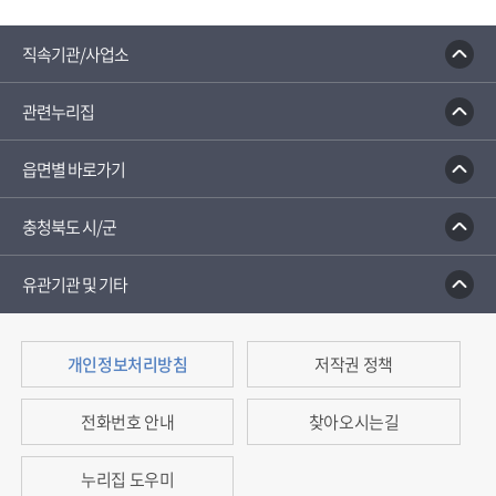
종합부동산세 안내
건축행정시스템 세움터
밭농업직
직속기관/사업소
관련누리집
읍면별 바로가기
충청북도 시/군
유관기관 및 기타
개인정보처리방침
저작권 정책
전화번호 안내
찾아오시는길
누리집 도우미