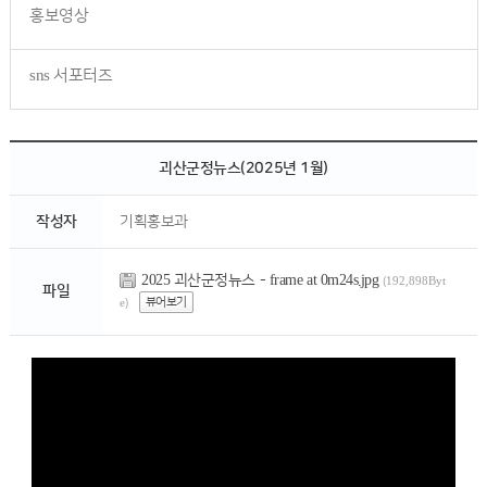
홍보영상
sns 서포터즈
괴산군정뉴스(2025년 1월)
작성자
기획홍보과
2025 괴산군정뉴스 - frame at 0m24s.jpg
(192,898Byt
파일
뷰어보기
e)