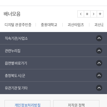
배너모음
디지털 관광주민증
중원대학교
괴산타임즈
괴산군
건축행정시스템 세움터
밭농업직불제정보열람
한국건
직속기관/사업소
관련누리집
읍면별 바로가기
충청북도 시/군
유관기관 및 기타
개인정보처리방침
저작권 정책