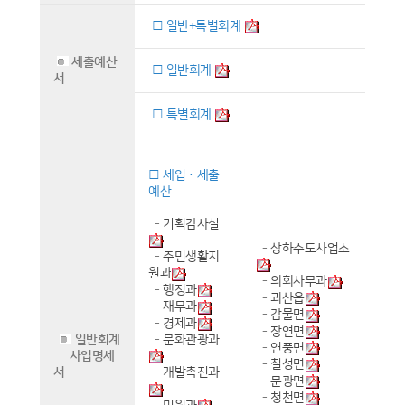
□ 일반+특별회계
세출예산
□ 일반회계
서
□ 특별회계
□ 세입·세출
예산
-
기획감사실
-
상하수도사업소
-
주민생활지
원과
-
의회사무과
-
행정과
-
괴산읍
-
재무과
-
감물면
-
경제과
-
장연면
일반회계
-
문화관광과
-
연풍면
사업명세
-
칠성면
서
-
개발촉진과
-
문광면
-
청천면