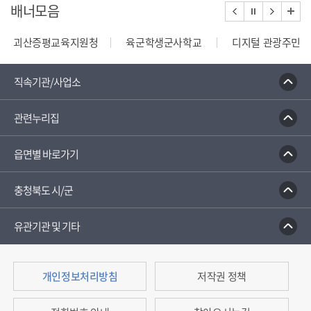
배너모음
괴산증평교육지원청
육군학생군사학교
디지털 관광주민증
110정부민원안내콜센터
종합부동산세 안내
건축행정
직속기관/사업소
관련누리집
읍면별 바로가기
충청북도 시/군
유관기관 및 기타
개인정보처리방침
저작권 정책