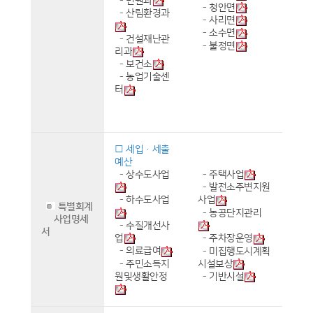
-
민원과
-
청안면
-
산림환경과
-
사리면
-
소수면
-
건설재난관
-
불정면
리과
-
보건소
-
농업기술센
터
□ 세입·세출
예산
-
상수도사업
-
주택사업
-
발전소주변지원
-
하수도사업
사업
특별회계
-
농공단지관리
사업명세
-
수질개선사
서
업
-
주차장운영
-
의료급여
-
미집행도시계획
-
주민소득지
시설보상
원및생활안정
-
기반시설