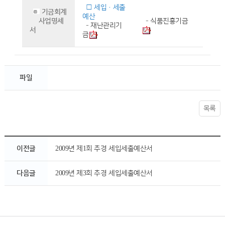
□ 세입·세출
기금회계
예산
사업명세
-
식품진흥기금
-
재난관리기
서
금
파일
목록
이전글
2009년 제1회 추경 세입세출예산서
다음글
2009년 제3회 추경 세입세출예산서