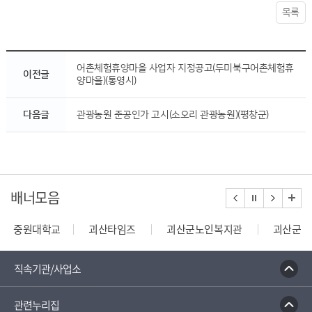
목록
어촌체험휴양마을 사업자 지정공고(두미북구어촌체험휴
이전글
양마을)(통영시)
다음글
관광농원 준공인가 고시(소오리 관광농원)(평창군)
배너모음
중원대학교
괴산타임즈
괴산군노인복지관
괴산군장
건축행정시스템 세움터
밭농업직불제정보열람
한국건
직속기관/사업소
관련누리집