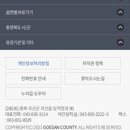
읍면별 바로가기
충청북도 시/군
유관기관 및 기타
개인정보처리방침
저작권 정책
전화번호 안내
찾아오시는길
누리집 도우미
[28026] 충북 괴산군 괴산읍 임꺽정로 90
대표전화
:
043-830-3114
야간당직실
:
043-830-3222~3
팩스
:
043-832-8929
COPYRIGHT(C) 2021
GOESAN COUNTY
. ALL RIGHTS RESERVED.