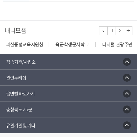
배너모음
괴산증평교육지원청
육군학생군사학교
디지털 관광주민증
110정부민원안내콜센터
종합부동산세 안내
건축행정
직속기관/사업소
관련누리집
읍면별 바로가기
충청북도 시/군
유관기관 및 기타