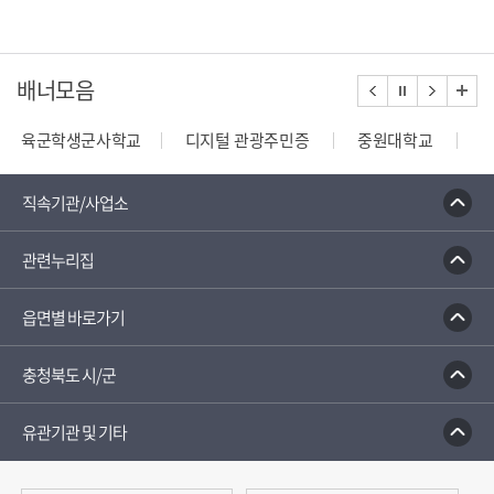
배너모음
육군학생군사학교
디지털 관광주민증
중원대학교
종합부동산세 안내
건축행정시스템 세움터
밭농업직
직속기관/사업소
관련누리집
읍면별 바로가기
충청북도 시/군
유관기관 및 기타