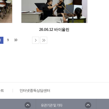
26.06.12 바이올린
8
9
10
타트
인터넷중독상담센터
유관기관 및 기타