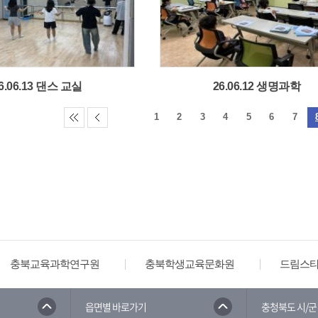
6.06.13 댄스 교실
26.06.12 생명과학
1
2
3
4
5
6
7
충북교육과학연구원
충북학생교육문화원
드림스
읍면별 바로가기
충청북도 시/군