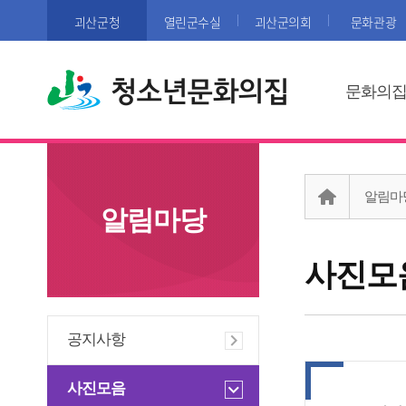
괴산군청
열린군수실
괴산군의회
문화관광
청소년문화의집
문화의
알림마
알림마당
사진모
공지사항
사진모음