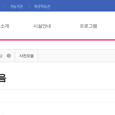
귀농귀촌
평생학습관
집소개
시설안내
프로그램
당
사진모음
음