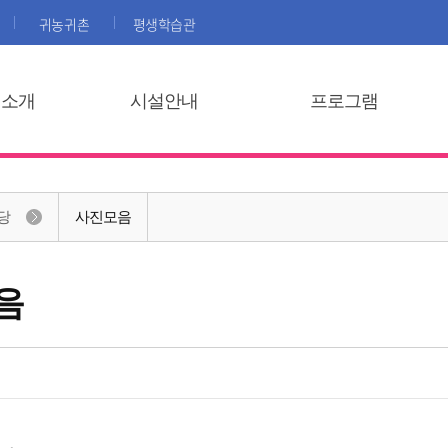
귀농귀촌
평생학습관
집소개
시설안내
프로그램
당
사진모음
음