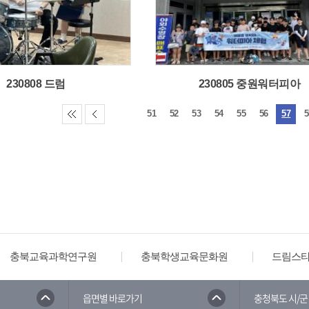
230808 드럼
230805 중원워터피아
51
52
53
54
55
56
57
5
충북교육과학연구원
충북학생교육문화원
드림스
읍면별 바로가기
충청북도 시/군