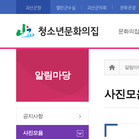
괴산군청
열린군수실
괴산군의회
문화관광
청소년문화의집
문화의
알림마
알림마당
사진모
공지사항
사진모음