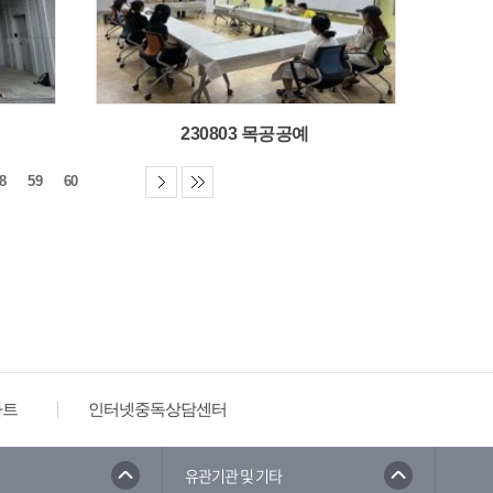
230803 목공공예
8
59
60
타트
인터넷중독상담센터
유관기관 및 기타