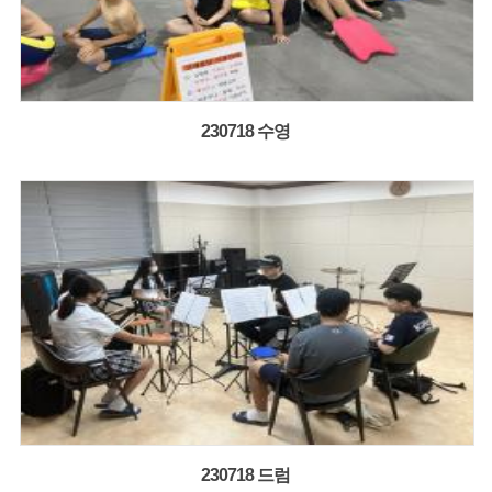
230718 수영
230718 드럼