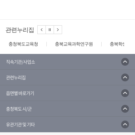
관련누리집
충청북도교육청
충북교육과학연구원
충북학생교육
직속기관/사업소
관련누리집
읍면별 바로가기
충청북도 시/군
유관기관 및 기타