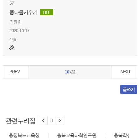
57
콩나물키우기
최윤희
2020-10-17
446
PREV
NEXT
16
/22
글쓰기
관련누리집
충청북도교육청
충북교육과학연구원
충북학생교육