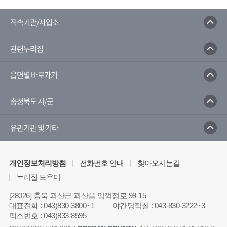
직속기관/사업소
관련누리집
읍면별 바로가기
충청북도 시/군
유관기관 및 기타
개인정보처리방침
전화번호 안내
찾아오시는길
누리집 도우미
[28026] 충북 괴산군 괴산읍 임꺽정로 99-15
대표전화
:
043)830-3800~1
야간당직실
:
043-830-3222~3
팩스번호
:
043)833-8595