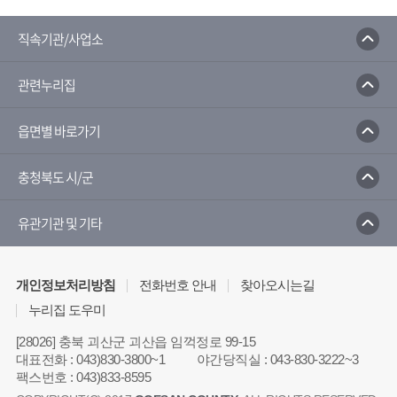
직속기관/사업소
관련누리집
읍면별 바로가기
충청북도 시/군
유관기관 및 기타
개인정보처리방침
전화번호 안내
찾아오시는길
누리집 도우미
[28026] 충북 괴산군 괴산읍 임꺽정로 99-15
대표전화
:
043)830-3800~1
야간당직실
:
043-830-3222~3
팩스번호
:
043)833-8595