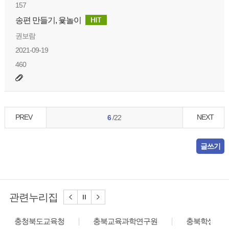
157
송편 만들기, 윷놀이
권보람
2021-09-19
460
PREV
NEXT
6
/22
글쓰기
관련누리집
충청북도교육청
충북교육과학연구원
충북학생교육