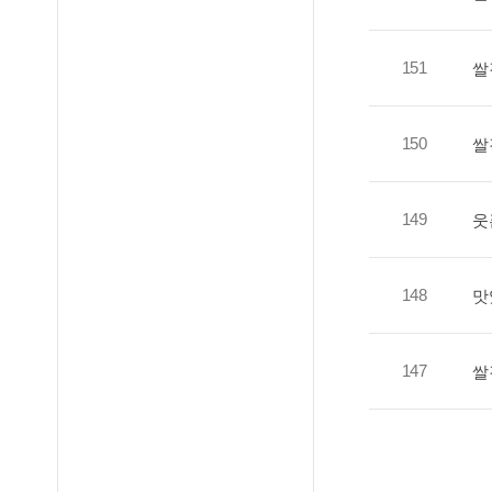
151
쌀
150
쌀
149
웃
148
맛
147
쌀