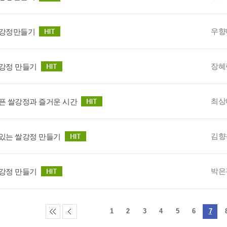
우향
강정만들기
장혜
강정 만들기
최상
픈 쌀강정과 즐거운 시간
김향
있는 쌀강정 만들기
박은
강정 만들기
1
2
3
4
5
6
7