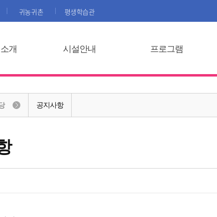
귀농귀촌
평생학습관
집소개
시설안내
프로그램
당
공지사항
항