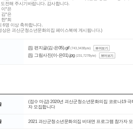
 도전해 주시기바랍니다. 감사합니다.
고 이*은
초 김*은
고 한*희
연외 6명 이상 축하합니다.
 영상은 괴산군청소년문화의집 페이스북에 게시됩니다.)
편지글(김-은05).gif
(743,343Byte)
뷰어보기
그림사진(이-은01).jpg
(231,727Byte)
뷰어보기
(접수 마감) 2020년 괴산군청소년문화의집 코로나19 극
글
자 모집합니다
글
2021 괴산군청소년문화의집 비대면 프로그램 참가자 