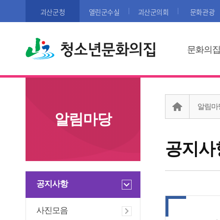
괴산군청
열린군수실
괴산군의회
문화관광
청소년문화의집
문화의
알림마
알림마당
공지사
공지사항
사진모음