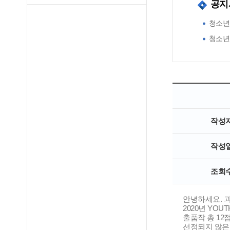
공지
청소년
청소년
작성
작성
조회
안녕하세요. 
2020년 YO
출품작 총 12
선정되지 않은