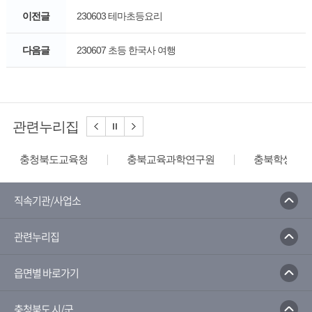
이전글
230603 테마초등요리
다음글
230607 초등 한국사 여행
관련누리집
충청북도교육청
충북교육과학연구원
충북학생교육
직속기관/사업소
관련누리집
읍면별 바로가기
충청북도 시/군