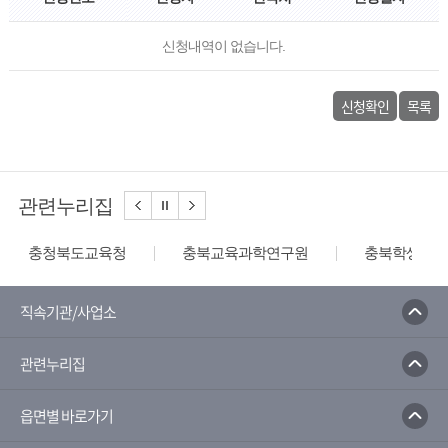
신청내역이 없습니다.
신청확인
목록
관련누리집
충청북도교육청
충북교육과학연구원
충북학생교육
직속기관/사업소
관련누리집
읍면별 바로가기