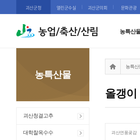
괴산군청
열린군수실
괴산군의회
문화관광
농업/축산/산림
농특산
농특산
농특산물
올갱이
괴산청결고추
대학찰옥수수
괴산연풍곶감