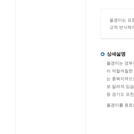
올갱이는 표준
교적 번식력이
상세설명
올갱이는 경부
이 꺼칠꺼칠한
는 충북지역으
로 알려져 있습
등 경기도 포천
올갱이를 원료로