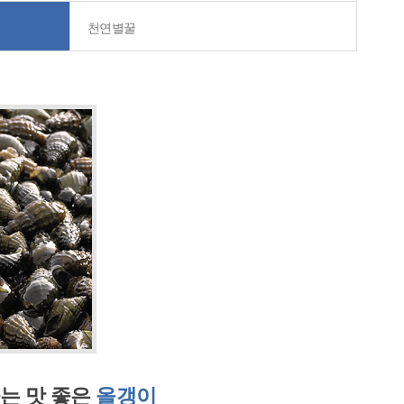
천연별꿀
는 맛 좋은
올갱이