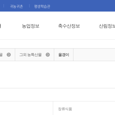
귀농귀촌
평생학습관
물
농업정보
축수산정보
산림정
물
그외 농특산물
올갱이
장류식품