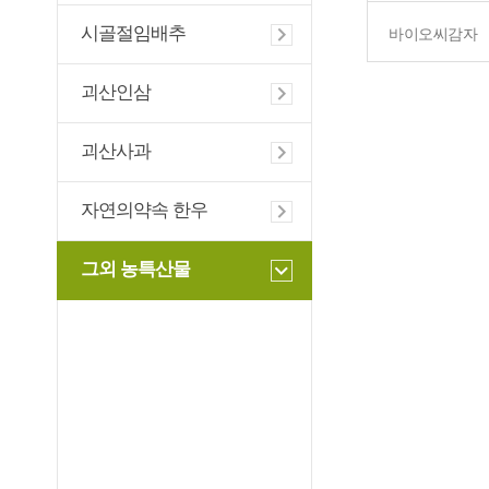
시골절임배추
바이오씨감자
괴산인삼
괴산사과
자연의약속 한우
그외 농특산물