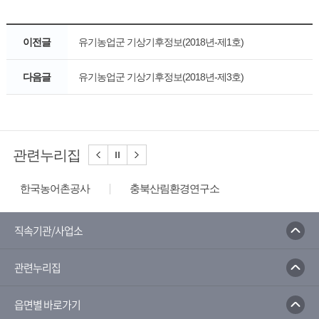
이전글
유기농업군 기상기후정보(2018년-제1호)
다음글
유기농업군 기상기후정보(2018년-제3호)
관련누리집
한국농어촌공사
충북산림환경연구소
농림축산식품부
국립종자원
농촌진흥청
산림청
충북농업기술원
직속기관/사업소
농림축산검역본부
한국농업신문
관련누리집
읍면별 바로가기