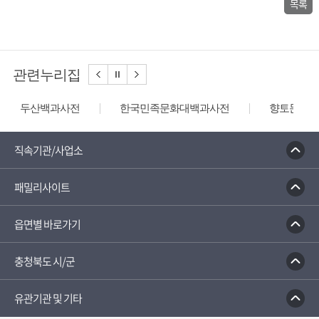
목록
관련누리집
두산백과사전
한국민족문화대백과사전
향토문화전
직속기관/사업소
패밀리사이트
읍면별 바로가기
충청북도 시/군
유관기관 및 기타