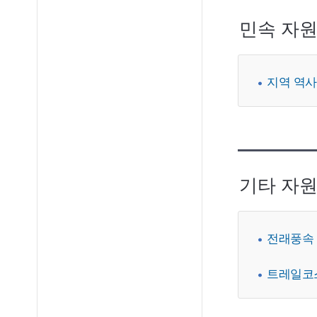
민속 자
지역 역
기타 자
전래풍속
트레일코