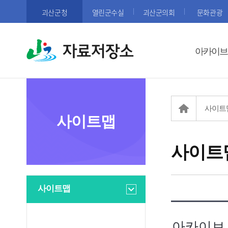
괴산군청
열린군수실
괴산군의회
문화관광
자료저장소
아카이브
사이트
사이트맵
사이트
사이트맵
아카이브