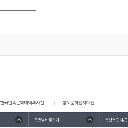
한국민족문화대백과사전
향토문화전자대전
읍면별 바로가기
충청북도 시/군