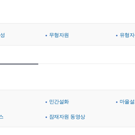
원
사성
무형자원
유형자
원
민간설화
마을설
스
잠재자원 동영상