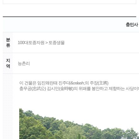
충민사
분
100대토종자원 > 토종생물
류
지
능촌리
역
이 건물은 임진왜란때 진주대&oslash;의 주장(主將)
충무공(忠武公) 김시민(金時敏)의 위패를 봉안하고 제향하는 사당이