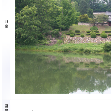
내
용
첨
부