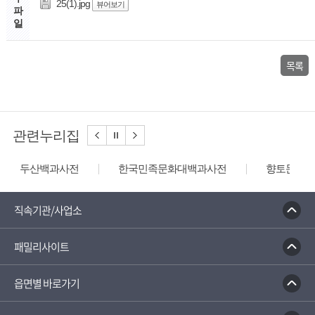
25(1).jpg
뷰어보기
파
일
목록
관련누리집
두산백과사전
한국민족문화대백과사전
향토문화전
직속기관/사업소
패밀리사이트
읍면별 바로가기