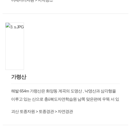
어메니티자원 > 지역명소
가령산
해발 654m 가령산은 화양동 계곡의 도명산 , 낙영산과 삼각형을
이루고 있는 산으로 충û북도자연학습원 남쪽 맞은편에 우뚝 서 있
는 산임 가령산을 많이 ã는 이유 중에는 산세가 빼어난 것도 있지
괴산 토종자원 > 토종경관 > 자연경관
만 산행시간이 ª고 또 가을ö이면 송이버섯 , 싸리버섯, 잡버섯 등이
많이 나와 아마추어 등산인들이 많이 ã을 뿐 아니라 자연학습원