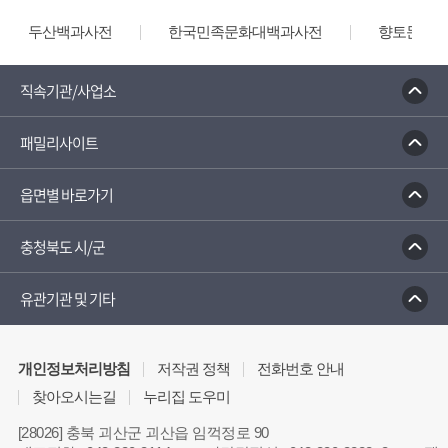
두산백과사전
한국민족문화대백과사전
향토문화전
직속기관/사업소
패밀리사이트
읍면별 바로가기
충청북도 시/군
유관기관 및 기타
개인정보처리방침
저작권 정책
전화번호 안내
찾아오시는길
누리집 도우미
[28026] 충북 괴산군 괴산읍 임꺽정로 90