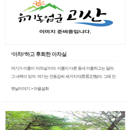
‘아차!’하고 후회한 아차실
여기가 이름이 ‘아차실’이야. 이름이 다른 동네 이름하고는 달라.
그 내력이 있어. 여기는 안동김씨 세거지지(世居之地)야. 그래 안
동김씨들이 여기다가 모이(묘)를 쓰는데, 한 스님이 지나가면서 하
옛날이야기 > 마을설화
시는 말씀이 “여기는 천하명당이나, 다만 모이자리(묏자리)를 너무
깊게 파지 마시오. 깊이 파면 장남이 죽을 것이오.”