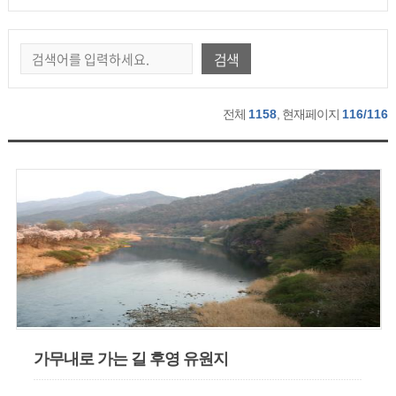
검색
전체
1158
, 현재페이지
116/116
가무내로 가는 길 후영 유원지