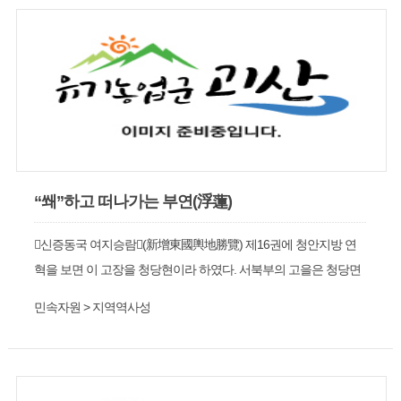
수련생들의 훈련코스로도 인기가 있음
“쐐”하고 떠나가는 부연(浮蓮)
󰡔신증동국 여지승람󰡕(新增東國輿地勝覽) 제16권에 청안지방 연
혁을 보면 이 고장을 청당현이라 하였다. 서북부의 고을은 청당면
(현 읍내리)으로 불렀으며 마을을 교촌 또는 향교촌, 정자촌으로
민속자원 > 지역역사성
불렀다.