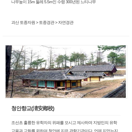
나무높이 15m 둘레 5.5m인 수령 300년된 느티나무
괴산 토종자원 > 토종경관 > 자연경관
청안향교(淸安鄕校)
조선초 훌륭한 유학자의 위패를 모시고 제사하며 지방민의 유학
교육과 교화를 위하여 청안에 지은 관학기관이다. 언제 지었는지