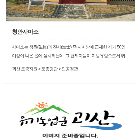
청안사마소
사마소는 생원(生員)과 진사(進士) 즉 사마방에 급제한 자가 50인
이상이 나온 읍에 설치되는데, 그 급제자들이 지방유림으로서 뛰
어난 인물이라 하여 후배와 후손들이 제사하며 유학을 강론하고
괴산 토종자원 > 토종경관 > 인공경관
정치를 의논하던 곳이다.