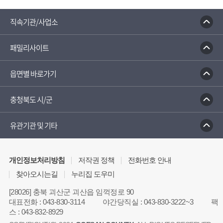
직속기관/사업소
패밀리사이트
읍면별 바로가기
충청북도 시/군
유관기관 및 기타
개인정보처리방침
저작권 정책
전화번호 안내
찾아오시는길
누리집 도우미
[28026] 충북 괴산군 괴산읍 임꺽정로 90
대표전화
:
043-830-3114
야간당직실
:
043-830-3222~3
팩
스
:
043-832-8929