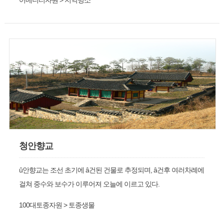
어메니티자원 > 지역명소
청안향교
û안향교는 조선 초기에 â건된 건물로 추정되며, â건후 여러차례에
걸쳐 중수와 보수가 이루어져 오늘에 이르고 있다.
100대토종자원 > 토종생물