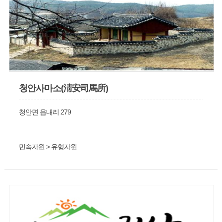
청안사마소(淸安司馬所)
청안면 읍내리 279
민속자원 > 유형자원