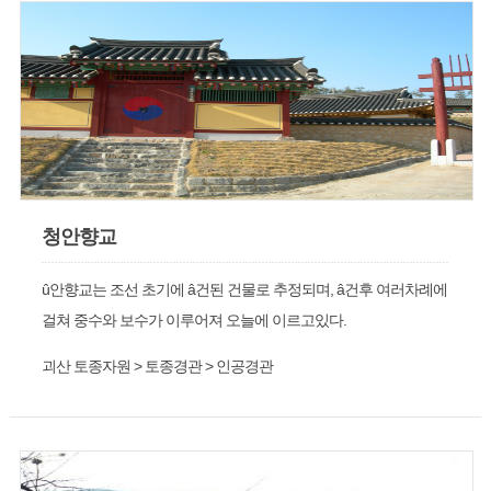
청안향교
û안향교는 조선 초기에 â건된 건물로 추정되며, â건후 여러차례에
걸쳐 중수와 보수가 이루어져 오늘에 이르고있다.
괴산 토종자원 > 토종경관 > 인공경관