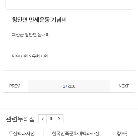
청안면 만세운동 기념비
괴산군 청안면 읍내리
민속자원 > 유형자원
PREV
NEXT
17
/116
관련누리집
두산백과사전
한국민족문화대백과사전
향토문화전